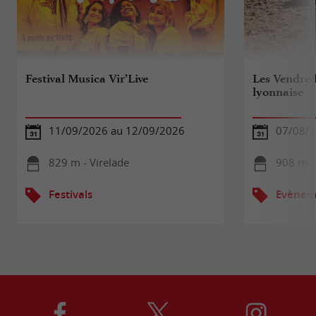
Festival Musica Vir’Live
Les Vendred
lyonnaise
11/09/2026 au 12/09/2026
07/08/
829 m - Virelade
908 m - 
Festivals
Evèneme