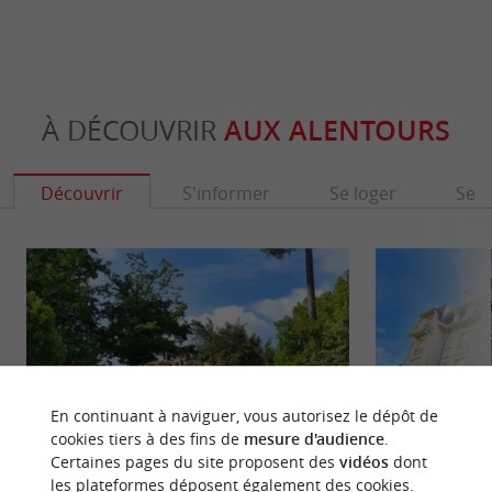
À DÉCOUVRIR
AUX ALENTOURS
Découvrir
S'informer
Se loger
Se r
En continuant à naviguer, vous autorisez le dépôt de
cookies tiers à des fins de
mesure d'audience
.
Certaines pages du site proposent des
vidéos
dont
les plateformes déposent également des cookies.