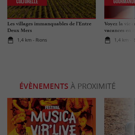
Culturelle
Gourmand
Les villages immanquables de l’Entre
Voyez la vie 
Deux Mers
vacances en e
1,4 km - Rions
1,4 km - 
ÉVÈNEMENTS
À PROXIMITÉ