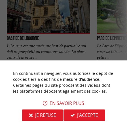
Bastide de Libourne
Parc de l'Epinette
Libourne est une ancienne bastide portuaire qui
Le Parc de l’Épine
doit sa prospérité au commerce du vin. La place
cœur de Libourne. I
centrale avec ses ...
petits ...
3,5 km - Libourne
3,8 km - L
En continuant à naviguer, vous autorisez le dépôt de
cookies tiers à des fins de
mesure d'audience
.
Certaines pages du site proposent des
vidéos
dont
les plateformes déposent également des cookies.
EN SAVOIR PLUS
NOUS AVONS TESTÉ
POUR VOUS
JE REFUSE
J'ACCEPTE