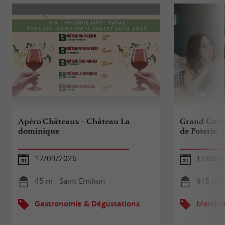
Apéro'Châteaux - Château La
Grand Corbi
dominique
de Poterie
17/09/2026
12/08/
45 m - Saint-Émilion
915 m - 
Gastronomie & Dégustations
Marché