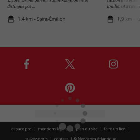
distingue pas ...
Émilion Au cœur de
1,4 km - Saint-Émilion
1,9 km - S
espace pro
mentions légales
plan du site
faire un lien
suivez-nous
contact
©
Negocom Atlantique