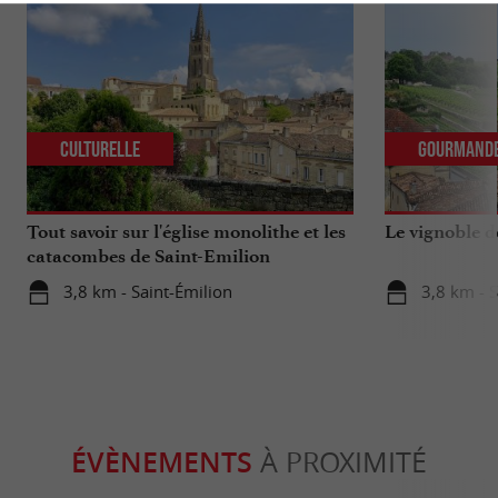
Culturelle
Gourmand
Tout savoir sur l'église monolithe et les
Le vignoble d
catacombes de Saint-Emilion
3,8 km - Saint-Émilion
3,8 km - S
ÉVÈNEMENTS
À PROXIMITÉ