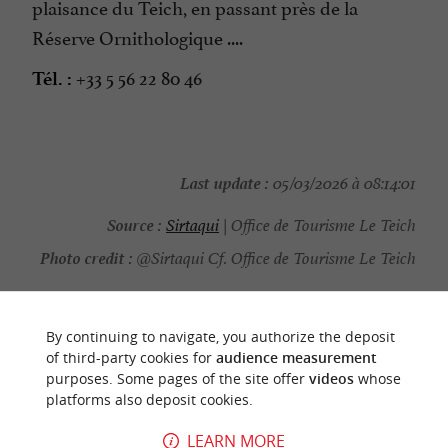
plaisance du Teich, en passant près de la
Réserve Ornithologique ....
+33 5 56 22 80 46
Tél. :
Last update :
05/03/2026 à 08:14:01
Source :
Sirtaqui
| Office de Tourisme Le Teich
Photo credit :
@Sirtaqui Cf. Office de Tourisme Le Teich
By continuing to navigate, you authorize the deposit
of third-party cookies for
audience measurement
YOU WILL LIKE
ALSO
purposes. Some pages of the site offer
videos
whose
platforms also deposit cookies.
Discover
Information
Accommodation
LEARN MORE