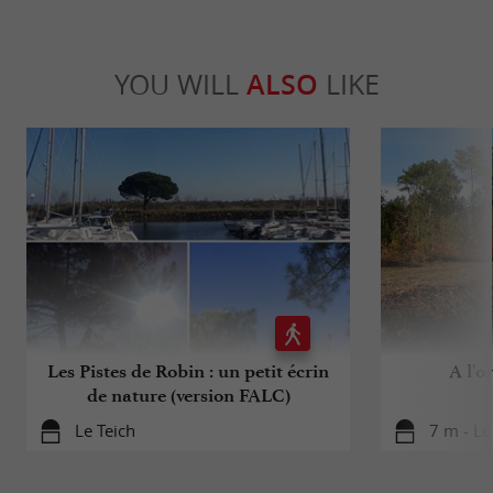
YOU WILL
ALSO
LIKE
Les Pistes de Robin : un petit écrin
A l'o
de nature (version FALC)
Le Teich
7 m - Le