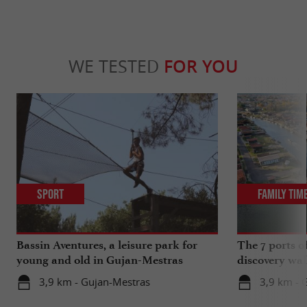
WE TESTED
FOR YOU
Sport
Family Tim
Bassin Aventures, a leisure park for
The 7 ports o
young and old in Gujan-Mestras
discovery wal
3,9 km - Gujan-Mestras
3,9 km - 