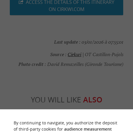
ACCESS THE DETAILS OF THIS ITINERARY
ON CIRKWI.COM
Last update :
03/01/2026 à 07:55:01
Source :
Cirkwi
| OT Castillon-Pujols
Photo credit :
David Remazeilles (Gironde Tourisme)
YOU WILL LIKE
ALSO
Discover
Information
Accommodation
By continuing to navigate, you authorize the deposit
of third-party cookies for
audience measurement