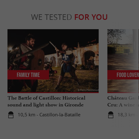
WE TESTED
FOR YOU
Family Time
Food Love
The Battle of Castillon: Historical
Château Gaub
sound and light show in Gironde
Cru: A wine m
heart
10,5 km - Castillon-la-Bataille
18,3 km - 