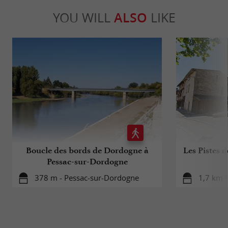
YOU WILL
ALSO
LIKE
Boucle des bords de Dordogne à
Les Pistes d
Pessac-sur-Dordogne
378 m - Pessac-sur-Dordogne
1,7 km 