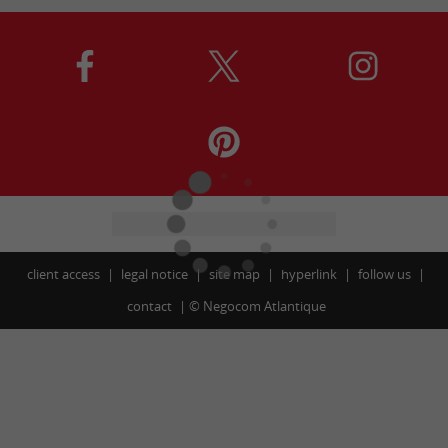
client access
legal notice
site map
hyperlink
follow us
contact
©
Negocom Atlantique