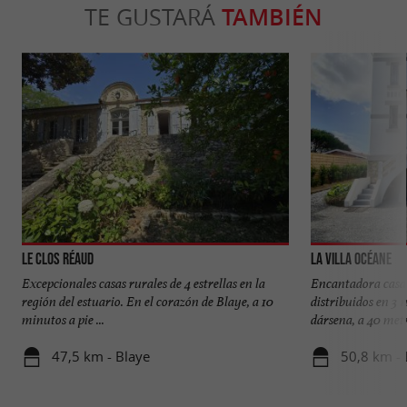
TE GUSTARÁ
TAMBIÉN
Le Clos Réaud
La Villa Océane
Excepcionales casas rurales de 4 estrellas en la
Encantadora casa 
región del estuario. En el corazón de Blaye, a 10
distribuidos en 3 n
minutos a pie ...
dársena, a 40 metro
47,5 km - Blaye
50,8 km - 