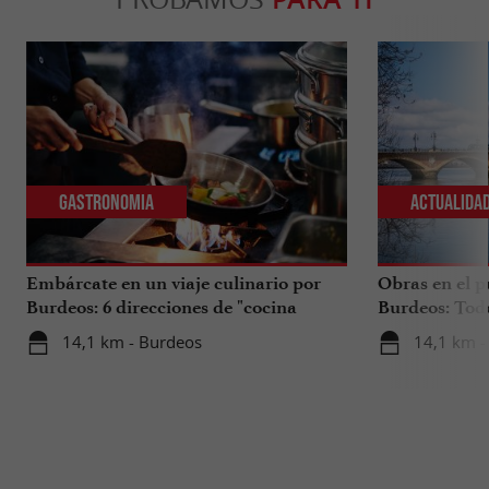
Gastronomia
Actualida
Embárcate en un viaje culinario por
Obras en el p
Burdeos: 6 direcciones de "cocina
Burdeos: Tod
internacional"
tus viajes en 
14,1 km - Burdeos
14,1 km -