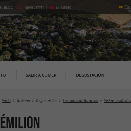
EL
BLOG
NEWSLETTER
LA
METEO
NTO
SALIR A COMER
DEGUSTACIÓN
inicio
Turismo
Degustación
Los vinos de Burdeos
Visitas a viñedo
-Émilion