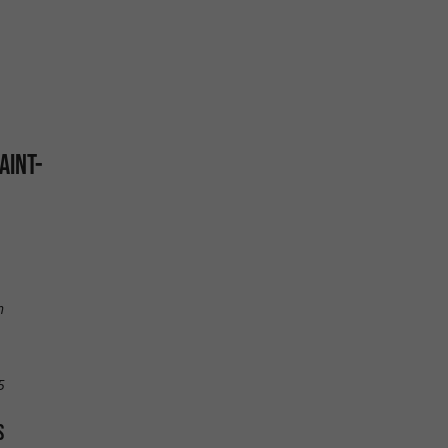
AINT-
n
5
S