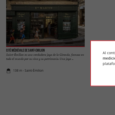
Cité médiévale de Saint-Emilion
Tour du Roy
Al cont
Saint-Émilion es una verdadera joya de la Gironda, famosa en
La Torre del Rey do
medici
todo el mundo por su vino y su patrimonio. Una joya ...
románica es un vest
plataf
138 m - Saint-Émilion
200 m - Sai