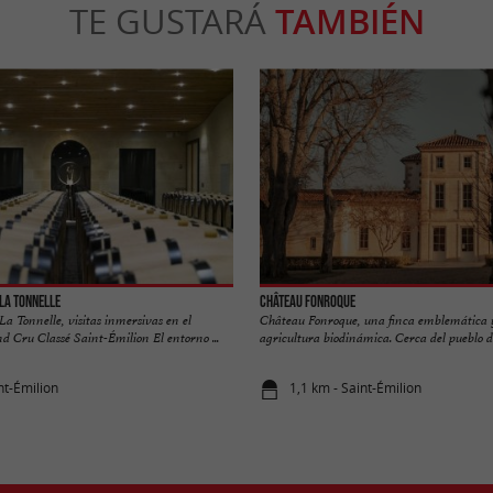
TE GUSTARÁ
TAMBIÉN
La Tonnelle
Château Fonroque
a Tonnelle, visitas inmersivas en el
Château Fonroque, una finca emblemática 
d Cru Classé Saint-Émilion El entorno ...
agricultura biodinámica. Cerca del pueblo de
nt-Émilion
1,1 km - Saint-Émilion