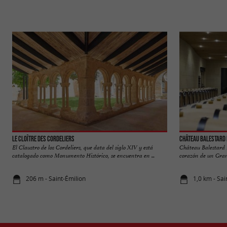
Le Cloître des Cordeliers
Château Balestard 
El Claustro de los Cordeliers, que data del siglo XIV y está
Château Balestard L
catalogado como Monumento Histórico, se encuentra en ...
corazón de un Gran
206 m - Saint-Émilion
1,0 km - Sai