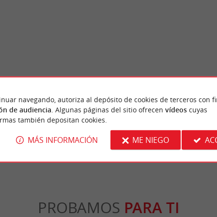
Le Cloître des Cordeliers
inuar navegando, autoriza al depósito de cookies de terceros con f
mina el pueblo de Saint-Émilion. Esta torre
Versión francesa: El Claustro de los Cordelie
ón de audiencia
. Algunas páginas del sitio ofrecen
vídeos
cuyas
igio de la Edad Media ...
siglo XIV y está catalogado como Monumento
ormas también depositan cookies.
nt-Émilion
206 m - Saint-Émilion
MÁS INFORMACIÓN
ME NIEGO
AC
PROBAMOS
PARA TI