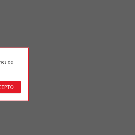
Bastide de Libourne
ines de
rs, que data del
Libourne es una antigua ciudad portuaria fortificada que debe
 ...
su prosperidad al comercio del vino. La plaza central, ...
6,5 km - Libourne
CEPTO