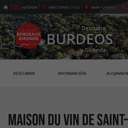
LA
AGENDA
DIRECCIONES
ÚTILES
MAPA
TURÍSTICO
Descubre
BURDEOS
y Gironda
DESCUBRIR
INFORMACIÓN
ALOJAMIE
Maison du Vin de Saint