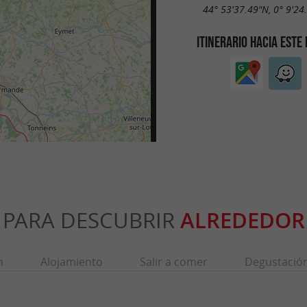
44° 53'37.49"N, 0° 9'24
ITINERARIO HACIA ESTE
PARA DESCUBRIR
ALREDEDOR
n
Alojamiento
Salir a comer
Degustació