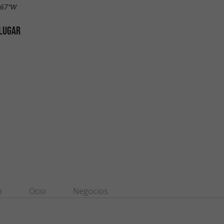
.67"W
 LUGAR
n
Ocio
Negocios