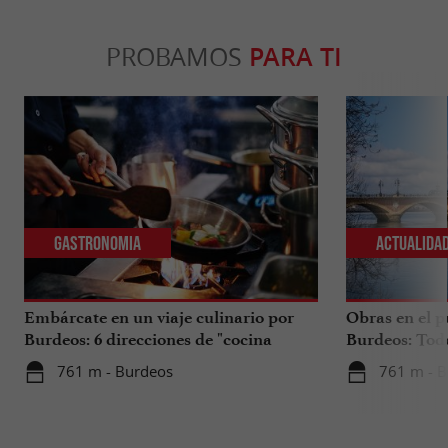
PROBAMOS
PARA TI
Gastronomia
Actualida
Embárcate en un viaje culinario por
Obras en el p
Burdeos: 6 direcciones de "cocina
Burdeos: Tod
internacional"
tus viajes en 
761 m - Burdeos
761 m - 