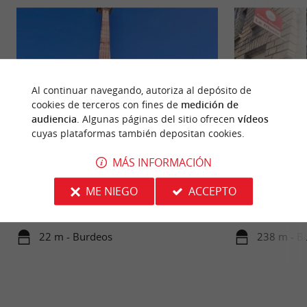
Al continuar navegando, autoriza al depósito de
cookies de terceros con fines de
medición de
audiencia
. Algunas páginas del sitio ofrecen
vídeos
cuyas plataformas también depositan cookies.
MÁS INFORMACIÓN
Place de la Victoire
Musée d'Ethnogra
La Place de la Victoire en Burdeos es un lugar
Este singular mus
ME NIEGO
ACCEPTO
emblemático que combina riqueza histórica, arte
conocido como Mu
contemporáneo y un ...
Estudios Coloniales
22 m - Burdeos
238 m - B