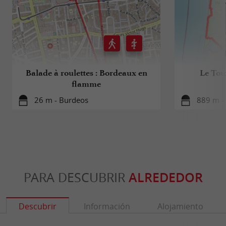
Balade à roulettes : Bordeaux en
Le Tou
flamme
26 m - Burdeos
889 m -
PARA DESCUBRIR
ALREDEDOR
Descubrir
Información
Alojamiento