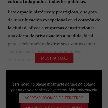
.
cultural
adaptado a todos los públicos
Este
, que goza
espacio histórico y prestigioso
de una
en el
ubicación excepcional
corazón de
, ofrece
la ciudad
a empresas e instituciones
una
, ideal
oferta de privatización a medida
para la celebración
como
de diversos eventos
,
,
,
seminarios
visitas guiadas
cócteles
o
MOSTRAR MÁS
.
conferencias
cenas
Aduanas en las fronteras de alta mar:
Este vídeo no puede mostrarse porque ha optado
Nueva exposición temporal
por no recibir cookies de terceros.
Más información
ACEPTAR COOKIES DE TERCEROS
El
presenta, del
Museo Nacional de Aduanas
2
ABRIR LA PÁGINA DEL VÍDEO