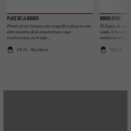
Place de la Bourse
Miroir d'eau
Frente al río Garona, esta magnífica plaza es una
El Espejo de Agua
obra maestra de la arquitectura cuya
2006, se ha conve
construcción, en el siglo ...
emblemas más ...
74 m - Burdeos
121 m - B