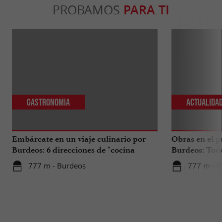
PROBAMOS
PARA TI
Gastronomia
Actualida
Embárcate en un viaje culinario por
Obras en el p
Burdeos: 6 direcciones de "cocina
Burdeos: Tod
internacional"
tus viajes en 
777 m - Burdeos
777 m - 