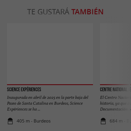
TE GUSTARÁ
TAMBIÉN
Science Expériences
Centre National J
Inaugurada en abril de 2025 en la parte baja del
El Centro Naciona
Paseo de Santa Catalina en Burdeos, Science
historia, ya que a
Expériences se ha ...
Documentación ded
405 m - Burdeos
684 m - B