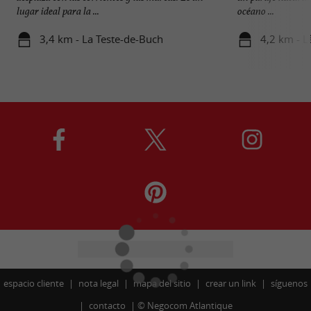
lugar ideal para la ...
océano ...
3,4 km - La Teste-de-Buch
4,2 km - L
espacio cliente
nota legal
mapa del sitio
crear un link
síguenos
contacto
©
Negocom Atlantique