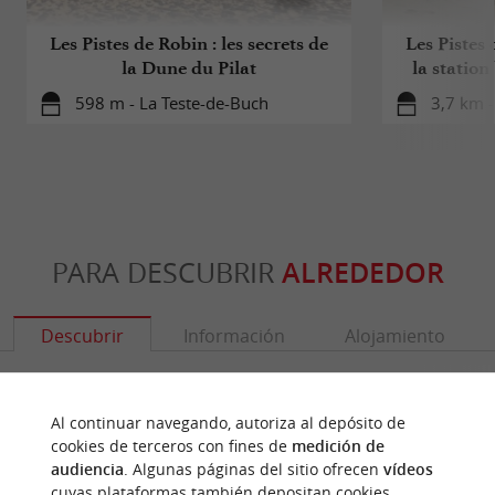
Les Pistes de Robin : les secrets de
Les Pistes 
la Dune du Pilat
la station
598 m - La Teste-de-Buch
3,7 km -
PARA DESCUBRIR
ALREDEDOR
Descubrir
Información
Alojamiento
Al continuar navegando, autoriza al depósito de
cookies de terceros con fines de
medición de
audiencia
. Algunas páginas del sitio ofrecen
vídeos
cuyas plataformas también depositan cookies.