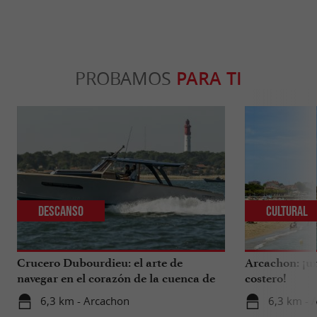
PROBAMOS
PARA TI
Descanso
Cultural
Crucero Dubourdieu: el arte de
Arcachon: ¡un
navegar en el corazón de la cuenca de
costero!
Arcachon.
6,3 km - Arcachon
6,3 km - 