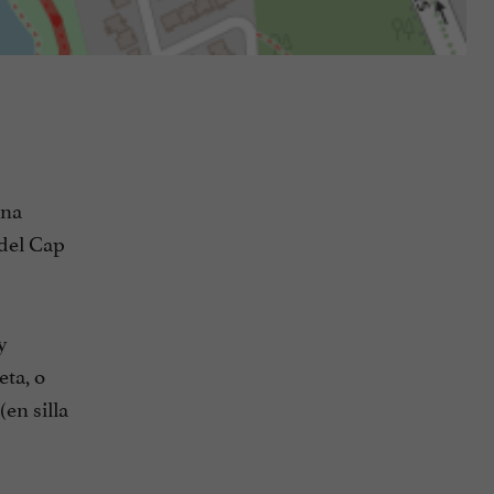
una
 del Cap
y
eta, o
en silla