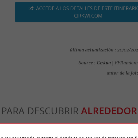
ACCEDE A LOS DETALLES DE ESTE ITINERARI
CIRKWI.COM
última actualización :
20/02/2026
Source :
Cirkwi
| FFRandonn
autor de la foto
PARA DESCUBRIR
ALREDEDOR
n
Alojamiento
Salir a comer
Degustació
inuar navegando, autoriza al depósito de cookies de terceros con f