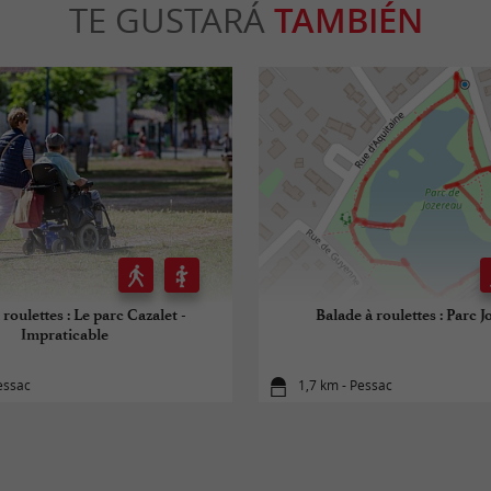
TE GUSTARÁ
TAMBIÉN
 roulettes : Le parc Cazalet -
Balade à roulettes : Parc 
Impraticable
essac
1,7 km - Pessac