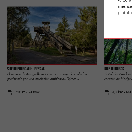
medici
plataf
Site du Bourgailh - Pessac
Bois du Burck
El recinto de Bourgailh en Pessac es un espacio ecológico
El Bois du Burck es
gestionado por una asociación ambiental. Ofrece ...
corazón de Mérignac
710 m - Pessac
4,2 km - Mé