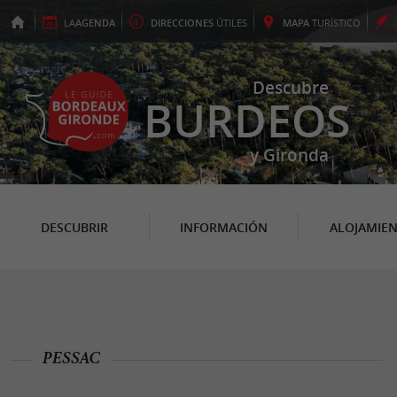
LA
AGENDA
DIRECCIONES
ÚTILES
MAPA
TURÍSTICO
Descubre
BURDEOS
y Gironda
DESCUBRIR
INFORMACIÓN
ALOJAMIE
PESSAC