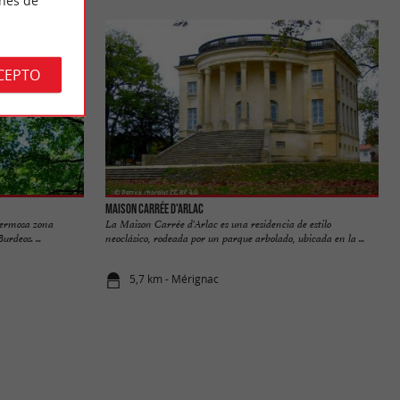
CEPTO
Maison Carrée d'Arlac
hermosa zona
La Maison Carrée d'Arlac es una residencia de estilo
rdeos. ...
neoclásico, rodeada por un parque arbolado, ubicada en la ...
5,7 km - Mérignac