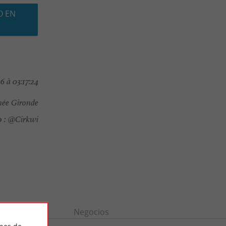
O EN
 à 03:17:24
ée Gironde
 :
@Cirkwi
n
Ocio
Negocios
ines de