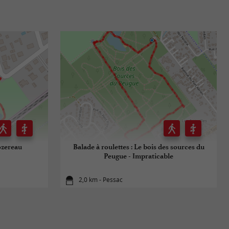
Jozereau
Balade à roulettes : Le bois des sources du
Peugue - Impraticable
2,0 km - Pessac