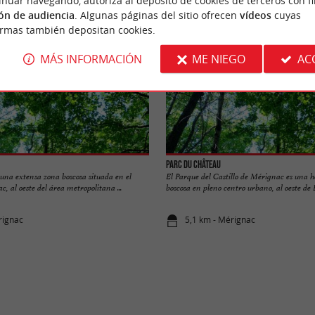
ón de audiencia
. Algunas páginas del sitio ofrecen
vídeos
cuyas
ormas también depositan cookies.
MÁS INFORMACIÓN
ME NIEGO
AC
Parc du Château
 una extensa zona boscosa situada en el
El Parque del Castillo de Mérignac es una 
, al oeste del área metropolitana ...
boscosa en pleno centro urbano, al oeste de Bu
rignac
5,1 km - Mérignac