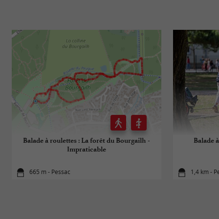
Balade à roulettes : La forêt du Bourgailh -
Balade à
Impraticable
665 m - Pessac
1,4 km - P