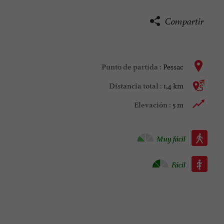
Compartir
Pessac
Punto de partida :
1,4 km
Distancia total :
5 m
Elevación :
Caminata :
Muy fácil
Roller :
Fácil