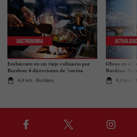
Gastronomia
Actualida
Embárcate en un viaje culinario por
Obras en el p
Burdeos: 6 direcciones de "cocina
Burdeos: Tod
internacional"
tus viajes en 
4,4 km - Burdeos
4,4 km - 