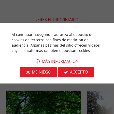
¿ERES EL PROPIETARIO
DE ESTE ESTABLECIMIENTO? TOME EL CONTROL
DE SU ARCHIVO Y MODIFÍQUELO
Al continuar navegando, autoriza al depósito de
SEGÚN SUS DESEOS...
cookies de terceros con fines de
medición de
audiencia
. Algunas páginas del sitio ofrecen
vídeos
cuyas plataformas también depositan cookies.
MÁS INFORMACIÓN
PARA DESCUBRIR
ALREDEDOR
ME NIEGO
ACCEPTO
Descubrir
Información
Alojamiento