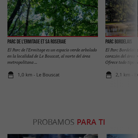
Parc de l'Ermitage et sa roseraie
Parc Bordelais
El Parc de l'Ermitage es un espacio verde arbolado
El Parc Bordelais 
en la localidad de Le Bouscat, al norte del área
corazón del área 
metropolitana ...
Ofrece todo tipo de
1,0 km - Le Bouscat
2,1 km - 
PROBAMOS
PARA TI