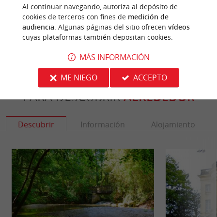
Al continuar navegando, autoriza al depósito de
¿ERES EL PROPIETARIO
cookies de terceros con fines de
medición de
DE ESTE ESTABLECIMIENTO? TOME EL CONTROL
audiencia
. Algunas páginas del sitio ofrecen
vídeos
DE SU ARCHIVO Y MODIFÍQUELO
cuyas plataformas también depositan cookies.
SEGÚN SUS DESEOS...
MÁS INFORMACIÓN
ME NIEGO
ACCEPTO
PARA DESCUBRIR
ALREDEDOR
Descubrir
Información
Alojamiento