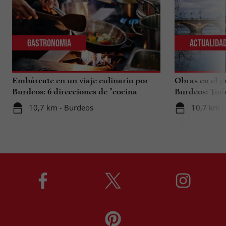
Gastronomia
Actualida
Embárcate en un viaje culinario por
Obras en el p
Burdeos: 6 direcciones de "cocina
Burdeos: Tod
internacional"
tus viajes en 
10,7 km - Burdeos
10,7 km -