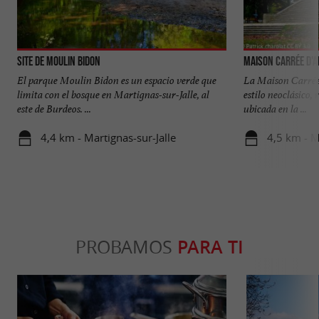
Site de Moulin Bidon
Maison Carrée d'
El parque Moulin Bidon es un espacio verde que
La Maison Carrée 
limita con el bosque en Martignas-sur-Jalle, al
estilo neoclásico,
este de Burdeos. ...
ubicada en la ...
4,4 km - Martignas-sur-Jalle
4,5 km - 
PROBAMOS
PARA TI