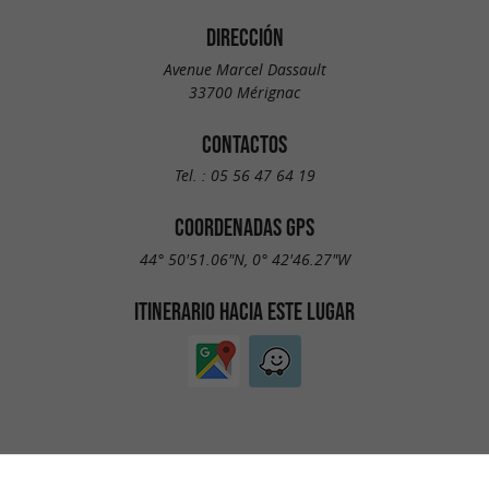
DIRECCIÓN
Avenue Marcel Dassault
33700 Mérignac
CONTACTOS
Tel. :
05 56 47 64 19
COORDENADAS GPS
44° 50'51.06"N, 0° 42'46.27"W
ITINERARIO HACIA ESTE LUGAR