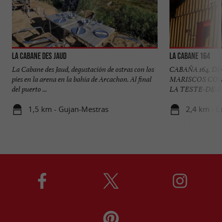
La Cabane des Jaud
La Cabane 164
La Cabane des Jaud, degustación de ostras con los
CABAÑA 164, D
pies en la arena en la bahía de Arcachon. Al final
MARISCOS CON 
del puerto ...
LA TESTE-DE-BUC
1,5 km - Gujan-Mestras
2,4 km - L