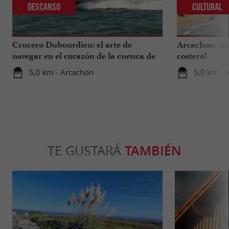
Descanso
Cultural
Crucero Dubourdieu: el arte de
Arcachon: ¡un
navegar en el corazón de la cuenca de
costero!
Arcachon.
5,0 km - Arcachon
5,0 km - 
TE GUSTARÁ
TAMBIÉN