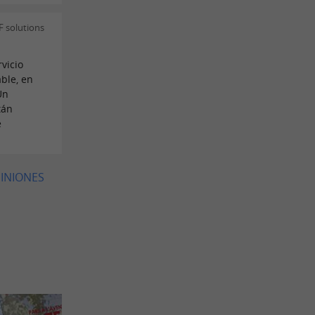
F solutions
vicio
ble, en
Un
tán
e
PINIONES