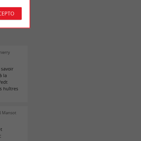
CEPTO
hierry
 savoir
à la
'edt
s huîtres
JN Mansot
t
c