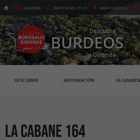
LA
AGENDA
DIRECCIONES
ÚTILES
MAPA
TURÍSTICO
Descubre
BURDEOS
y Gironda
DESCUBRIR
INFORMACIÓN
ALOJAMIE
La Cabane 164