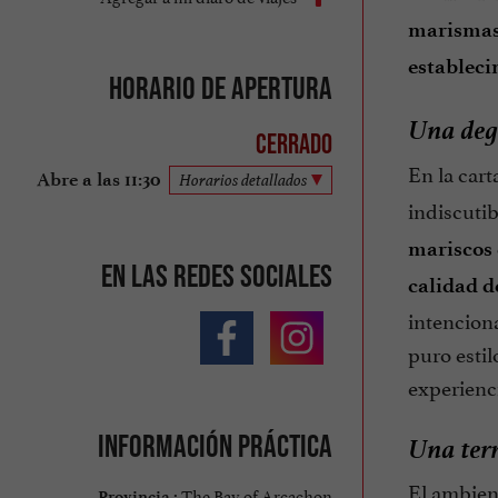
marisma
estableci
Horario de apertura
Una degu
Cerrado
En la cart
Abre a las 11:30
Horarios detallados
indiscutib
mariscos 
En las redes sociales
calidad d
intenciona
puro estil
experienc
Una terr
Información práctica
El ambient
The Bay of Arcachon
Provincia :