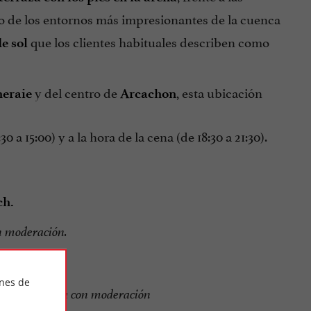
no de los entornos más impresionantes de la cuenca
que los clientes habituales describen como
e sol
y del centro de
, esta ubicación
neraie
Arcachon
30 a 15:00) y a la hora de la cena (de 18:30 a 21:30).
ch.
n moderación.
ines de
 salud, consuma con moderación