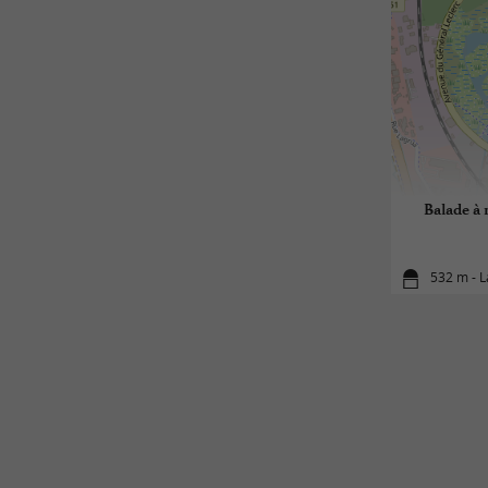
Balade à r
532 m - L