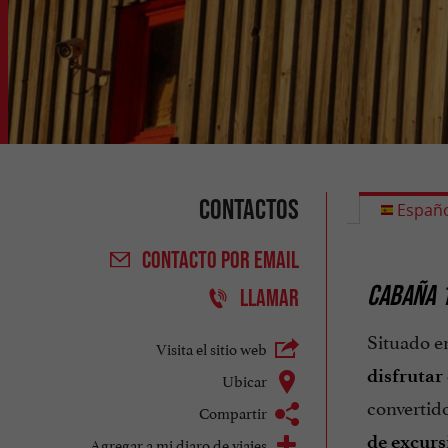
Contactos
Españo
CONTACTO
POR EMAIL
CABAÑA 1
LLAMAR
Situado e
Visita el sitio web
disfrutar
Ubicar
convertido
Compartir
de excur
Agregar a mi diaro de viajes