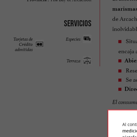
marismas
de Arcach
Servicios
inolvidabl
Tarjetas de
Especies
Situ
Crédito
encaja 
admitidas
Abier
Terraza
Reser
Se ac
Dire
El consumo
Al cont
medici