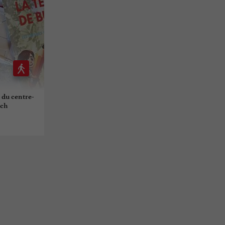
s du centre-
uch