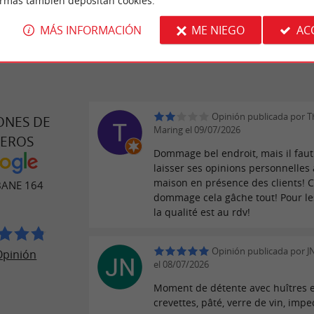
ormas también depositan cookies.
MÁS INFORMACIÓN
ME NIEGO
AC
Opinión publicada por T
ONES DE
Maring el 09/07/2026
JEROS
Dommage bel endroit, mais il faut
laisser ses opinions personnelles 
maison en présence des clients! C
BANE 164
dommage cela gâche tout! Pour le
la qualité est au rdv!
Opinión publicada por 
Opinión
el 08/07/2026
Moment de détente avec huîtres e
crevettes, pâté, verre de vin, impe