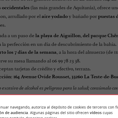
(las más grandes de Aquitania), ofrece u
 occidentales
on, arrullado por el
y bañado por
aire yodado
puestas d
es.
ada a un paso de
,
la playa de Aiguillon
del parque Chê
a la perfección en un día de descubrimiento de la bahía.
, a la hora del almuerzo (de 11:
to los 7 días de la semana
ve su mesa llamando al 06 99 78 23 38.
eptan tarjetas de crédito y efectivo, terraza.
cción: 164 Avenue Ovide Rousset, 33260 La Teste-de-Bu
 excesivo de alcohol es peligroso para la salud; consúmalo co
inuar navegando, autoriza al depósito de cookies de terceros con f
El abuso de alcohol es peligroso para la
ón de audiencia
. Algunas páginas del sitio ofrecen
vídeos
cuyas