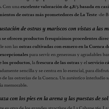
. Con una
s
excelente valoración de 4,8/5 basada en cas
-de-B
mientos de ostras más prometedores de La Teste
stación de ostras y mariscos con vistas a las 
a
se ofrecen productos fresquísimos procedentes dire
le son las
ostras cultivadas con esmero en la Cuenca 
para servir en generosas y agradables b
excepcionales
, la
y el
e los productos
frescura de las ostras
servicio c
damente sencilla y se centra en lo esencial, para disfru
o de las ostrerías de la Cuenca. Un auténtico interludio
ia memorable.
aza con los pies en la arena y las puestas de s
e es otro de los grandes atractivos de La Cabane 164. La