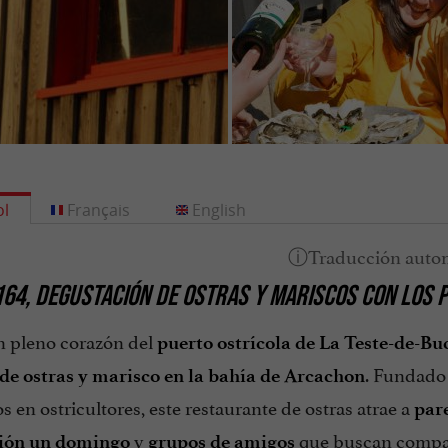
l
Français
English
64, DEGUSTACIÓN DE OSTRAS Y MARISCOS CON LOS P
n pleno corazón del
puerto ostrícola de La Teste-de-Bu
. Fundado
 de ostras y marisco en la bahía de Arcachon
s en ostricultores, este restaurante de ostras atrae a
pare
y
que buscan compart
sión un domingo
grupos de amigos