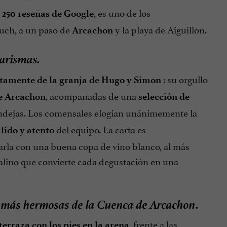
, es uno de los
i 250 reseñas de Google
uch, a un paso de
y la playa de Aiguillon.
Arcachon
marismas.
: su orgullo
ctamente de la granja de Hugo y Simon
, acompañadas de una
de Arcachon
selección de
andejas. Los comensales elogian unánimemente la
del equipo. La carta es
álido y atento
tarla con una buena copa de vino blanco, al más
 salino que convierte cada degustación en una
ol más hermosas de la Cuenca de Arcachon.
, frente a las
terraza con los pies en la arena