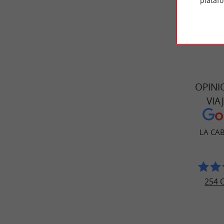
plataf
OPINI
VIA
LA CA
254 