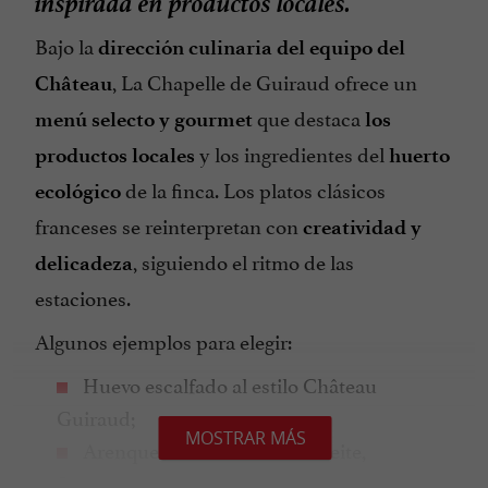
Bajo la
dirección culinaria del equipo del
, La Chapelle de Guiraud ofrece un
Château
que destaca
menú selecto y gourmet
los
y los ingredientes del
productos locales
huerto
de la finca. Los platos clásicos
ecológico
franceses se reinterpretan con
creatividad y
, siguiendo el ritmo de las
delicadeza
estaciones.
Algunos ejemplos para elegir:
Huevo escalfado al estilo Château
Guiraud;
MOSTRAR MÁS
Arenque con manzana en aceite,
Sauternes, yogur y mostaza;