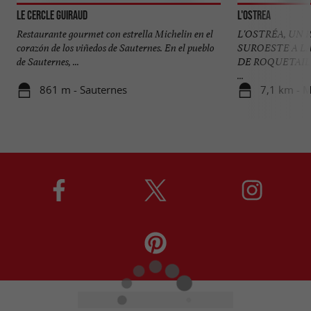
Le Cercle Guiraud
L'Ostrea
Restaurante gourmet con estrella Michelin en el
L'OSTRÉA, UN
corazón de los viñedos de Sauternes. En el pueblo
SUROESTE A L
de Sauternes, ...
DE ROQUETAILLA
...
861 m - Sauternes
7,1 km - 