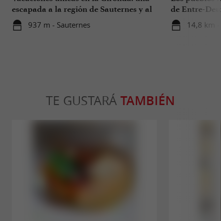
escapada a la región de Sauternes y al
de Entre-Deu
sur de la Gironda
937 m - Sauternes
14,8 km -
TE GUSTARÁ
TAMBIÉN