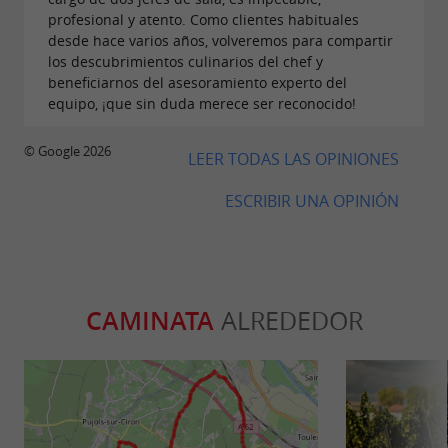
Bodas o celebraciones familiares.
profesional y atento. Como clientes habituales
desde hace varios años, volveremos para compartir
los descubrimientos culinarios del chef y
beneficiarnos del asesoramiento experto del
El equipo ofrece
, con
paquetes a medida
equipo, ¡que sin duda merece ser reconocido!
posibilidad de privatización, actividades
© Google 2026
adicionales (visita, degustación, paseo en
LEER TODAS LAS OPINIONES
bicicleta…) y asistencia personalizada.
ESCRIBIR UNA OPINIÓN
Precios:
Menú completo de almuerzo y cena
CAMINATA
ALREDEDOR
(entrante + plato principal + postre): 35 €
Entrante + plato principal: 27 €
Plato principal + postre: 24 €
Guiso del día: 18 € (se puede añadir al