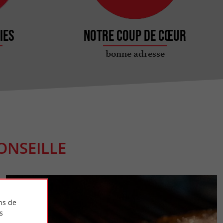
ies
Notre coup de cœur
bonne adresse
ONSEILLE
ns de
s