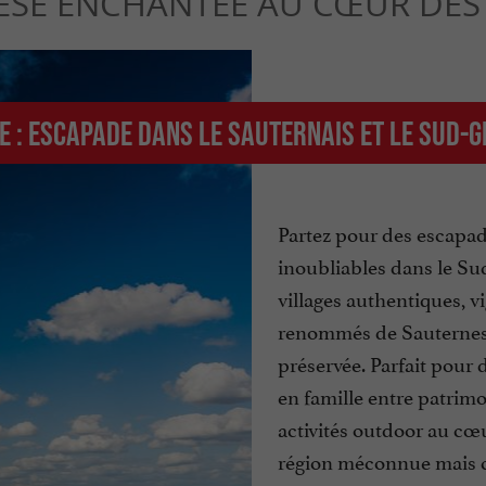
ÈSE ENCHANTÉE AU CŒUR DES 
e : Escapade dans le Sauternais et le sud-
Partez pour des escapa
inoubliables dans le Su
villages authentiques, v
renommés de Sauternes
préservée. Parfait pour
en famille entre patrimoi
activités outdoor au cœ
région méconnue mais c