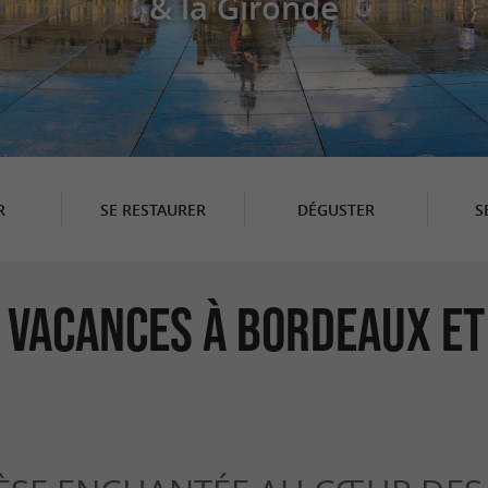
& la Gironde
R
SE RESTAURER
DÉGUSTER
S
 Vacances à Bordeaux et