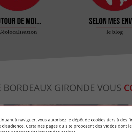
tour de moi...
Selon mes env
Géolocalisation
le blog
E BORDEAUX GIRONDE VOUS
C
inuant à naviguer, vous autorisez le dépôt de cookies tiers à des fi
 d'audience
. Certaines pages du site proposent des
vidéos
dont le