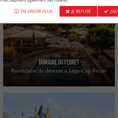
ormes déposent également des cookies.
EN SAVOIR PLUS
JE REFUSE
J'A
Domaine du Ferret
Parenthèse de détente à Lège-Cap-Ferret