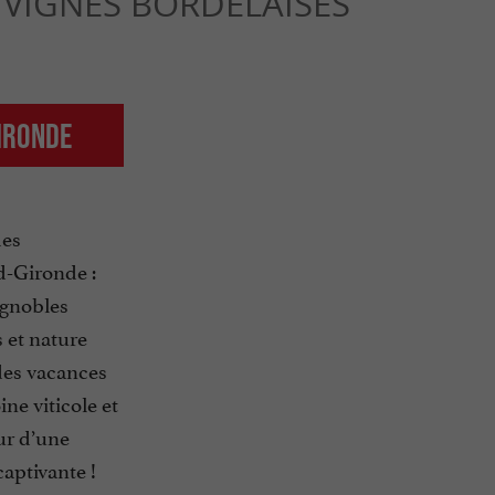
VIGNES BORDELAISES
Gironde
des
d-Gironde :
ignobles
 et nature
 des vacances
ne viticole et
ur d’une
aptivante !