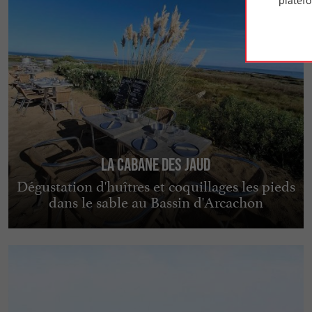
platef
La Cabane des Jaud
Dégustation d'huîtres et coquillages les pieds
dans le sable au Bassin d'Arcachon