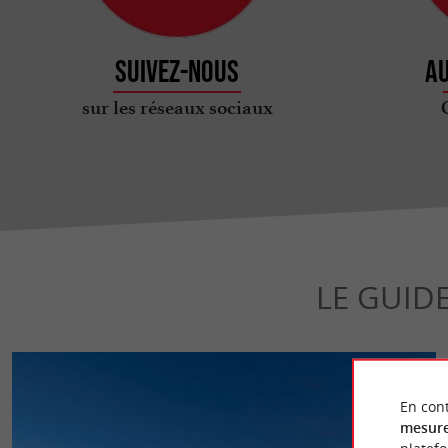
Suivez-nous
Au
sur les réseaux sociaux
LE GUID
En cont
mesure