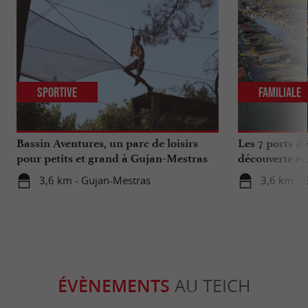
Sportive
Familiale
Bassin Aventures, un parc de loisirs
Les 7 ports d
pour petits et grand à Gujan-Mestras
découverte en
3,6 km - Gujan-Mestras
3,6 km - 
ÉVÈNEMENTS
AU TEICH