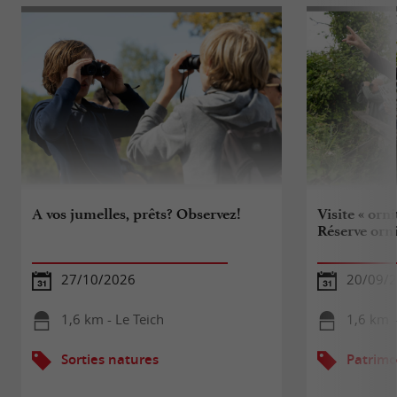
A vos jumelles, prêts? Observez!
Visite « orn
Réserve orn
27/10/2026
20/09/
1,6 km - Le Teich
1,6 km -
Sorties natures
Patrimo