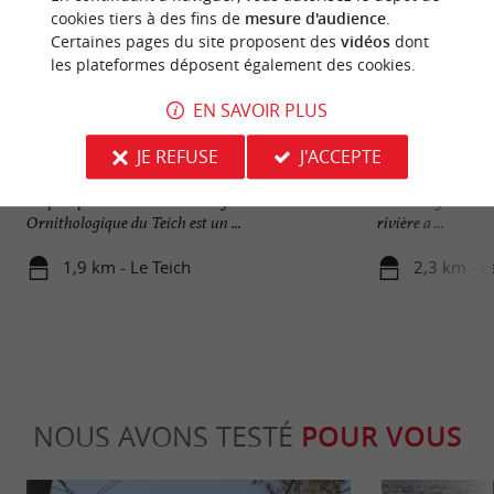
cookies tiers à des fins de
mesure d'audience
.
Certaines pages du site proposent des
vidéos
dont
les plateformes déposent également des cookies.
EN SAVOIR PLUS
Réserve Orni­thologique du Teich
Delta de la Leyre
JE REFUSE
J'ACCEPTE
LA RÉSERVE ORNITHOLOGIQUE DU TEICH
Le Delta de la Ley
Au plus près des oiseaux sauvages La Réserve
entre L’Eyre et le
Ornithologique du Teich est un ...
rivière a ...
1,9 km - Le Teich
2,3 km - L
NOUS AVONS TESTÉ
POUR VOUS