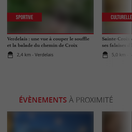
Sportive
Culturell
Verdelais : une vue à couper le souffle
Sainte-Croix-
et la balade du chemin de Croix
ses falaises d’
2,4 km - Verdelais
5,0 km - 
ÉVÈNEMENTS
À PROXIMITÉ