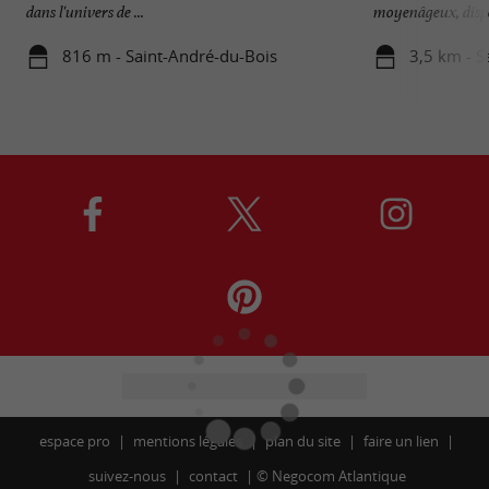
dans l'univers de ...
moyenâgeux, dispo
816 m - Saint-André-du-Bois
3,5 km - S
espace pro
mentions légales
plan du site
faire un lien
suivez-nous
contact
©
Negocom Atlantique