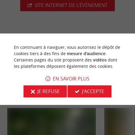
SITE INTERNET DE L'ÉVÈNEMENT
dernière mise à jour :
12/06/2026 à 02:53:54
En continuant à naviguer, vous autorisez le dépôt de
Source :
Crédit photo :
Sirtaqui
-
Château la Piolette -
cookies tiers à des fins de
mesure d'audience
.
Certaines pages du site proposent des
vidéos
dont
CC BY-NC-ND 4.0
les plateformes déposent également des cookies.
EN SAVOIR PLUS
JE REFUSE
J'ACCEPTE
NOUS AVONS TESTÉ
POUR VOUS