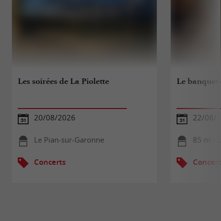
Les soirées de La Piolette
Le banquet 
20/08/2026
22/08/
Le Pian-sur-Garonne
85 m - 
Concerts
Concert