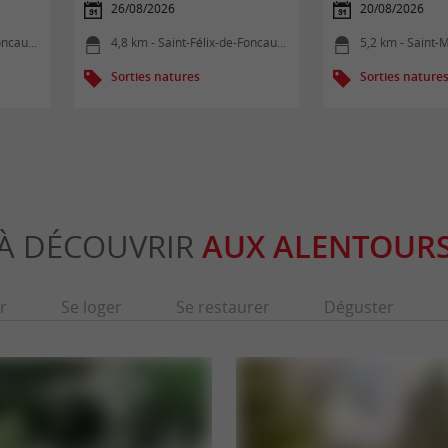
26/08/2026
20/08/2026
ncaude
4,8 km - Saint-Félix-de-Foncaude
5,2 km - Saint-
Sorties natures
Sorties nature
À DÉCOUVRIR
AUX ALENTOUR
r
Se loger
Se restaurer
Déguster