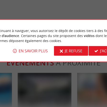
ole : Cité Médiévale à flanc de
Une balade à Pondaurat et sa co
Saint-Antoine fortifiée
a Réole
17,2 km - Pondaurat
inuant à naviguer, vous autorisez le dépôt de cookies tiers à des fi
 d'audience
. Certaines pages du site proposent des
vidéos
dont le
ormes déposent également des cookies.
EN SAVOIR PLUS
JE REFUSE
J'A
ÉVÈNEMENTS
À PROXIMITÉ