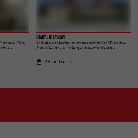
Château de Lavison
' Entre-deux-Mers,
Le Château de Lavison est château médiéval de l’Entre-deux-
rite ...
Mers, à Loubens, entre Langon et Marmande. Il a ...
9,3 km - Loubens