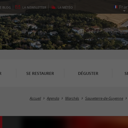
LE
BLOG
LA
NEWSLETTER
LA
MÉTÉO
R
SE RESTAURER
DÉGUSTER
S
Accueil
Agenda
Marchés
Sauveterre-de-Guyenne