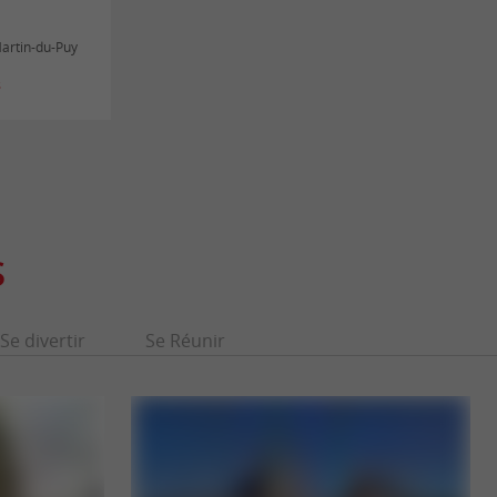
Martin-du-Puy
s
S
Se divertir
Se Réunir