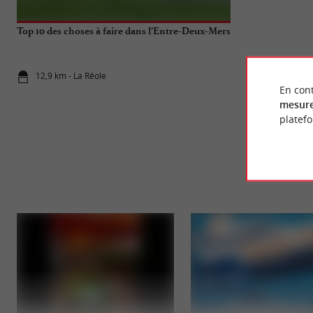
Top 10 des choses à faire dans l’Entre-Deux-Mers
Visite de La Ré
Garonne !
12,9 km - La Réole
12,9 km - L
En cont
mesure
platef