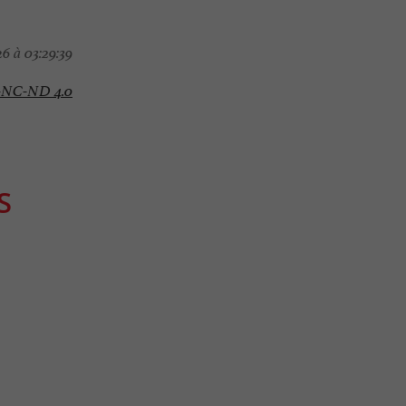
6 à 03:29:39
-NC-ND 4.0
S
Sportive