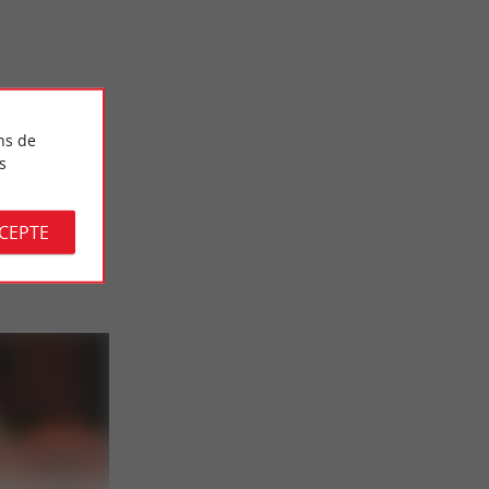
mmanderie
Verdelais : une vue à couper le souffle et la balade
du chemin de Croix
17,4 km - Verdelais
ns de
s
CCEPTE