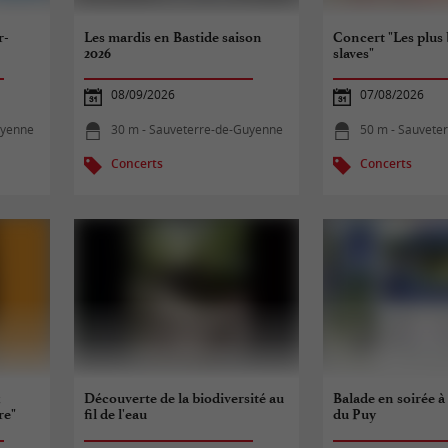
r-
Les mardis en Bastide saison
Concert "Les plus
2026
slaves"
08/09/2026
07/08/2026
uyenne
30 m - Sauveterre-de-Guyenne
50 m - Sauvete
Concerts
Concerts
x
Découverte de la biodiversité au
Balade en soirée à
re"
fil de l'eau
du Puy