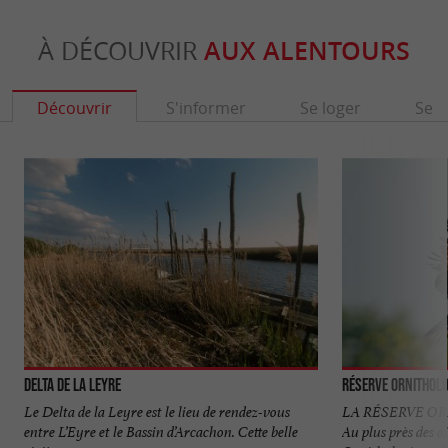
À DÉCOUVRIR
AUX ALENTOURS
Découvrir
S'informer
Se loger
Se r
Delta de la Leyre
Réserve Orni­tholo
Le Delta de la Leyre est le lieu de rendez-vous
LA RÉSERVE O
entre L’Eyre et le Bassin d’Arcachon. Cette belle
Au plus près des 