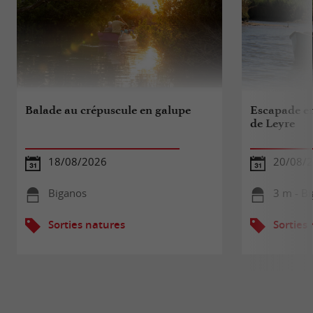
Balade au crépuscule en galupe
Escapade en
de Leyre
18/08/2026
20/08/
Biganos
3 m - B
Sorties natures
Sorties