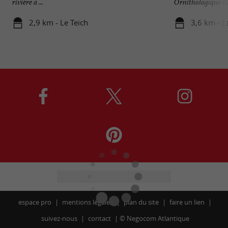
rivière a ...
Ornithologique du 
2,9 km - Le Teich
3,6 km - L
espace pro
mentions légales
plan du site
faire un lien
suivez-nous
contact
©
Negocom Atlantique