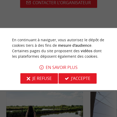
CONTACTER L'ORGANISATEUR
dernière mise à jour :
19/03/2026 à 08:19:20
En continuant à naviguer, vous autorisez le dépôt de
Source :
Crédit photo :
Sirtaqui
-
la_petite_bertCharlotte
cookies tiers à des fins de
mesure d'audience
.
Bertonneau -
CC BY-NC-ND 4.0
Certaines pages du site proposent des
vidéos
dont
les plateformes déposent également des cookies.
EN SAVOIR PLUS
JE REFUSE
J'ACCEPTE
NOUS AVONS TESTÉ
POUR VOUS