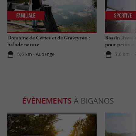
Familiale
Sportive
Domaine de Certes et de Graveyron :
Bassin Aventu
balade nature
pour petits e
5,6 km - Audenge
7,6 km - 
ÉVÈNEMENTS
À BIGANOS