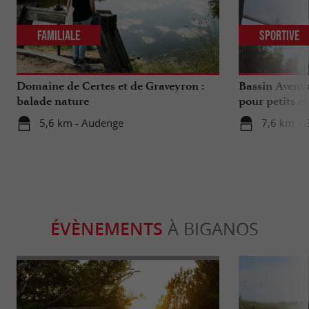
Familiale
Sportive
Domaine de Certes et de Graveyron :
Bassin Aventu
balade nature
pour petits e
5,6 km - Audenge
7,6 km - 
ÉVÈNEMENTS
À BIGANOS