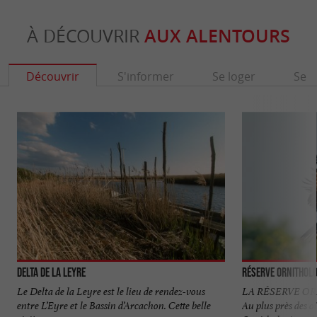
À DÉCOUVRIR
AUX ALENTOURS
Découvrir
S'informer
Se loger
Se r
Delta de la Leyre
Réserve Orni­tholo
Le Delta de la Leyre est le lieu de rendez-vous
LA RÉSERVE O
entre L’Eyre et le Bassin d’Arcachon. Cette belle
Au plus près des 