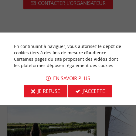
CONTACTER L'ORGANISATEUR
dernière mise à jour :
19/03/2026 à 08:19:20
En continuant à naviguer, vous autorisez le dépôt de
Source :
Crédit photo :
Sirtaqui
-
la_petite_bertCharlotte
cookies tiers à des fins de
mesure d'audience
.
Bertonneau -
CC BY-NC-ND 4.0
Certaines pages du site proposent des
vidéos
dont
les plateformes déposent également des cookies.
EN SAVOIR PLUS
JE REFUSE
J'ACCEPTE
NOUS AVONS TESTÉ
POUR VOUS