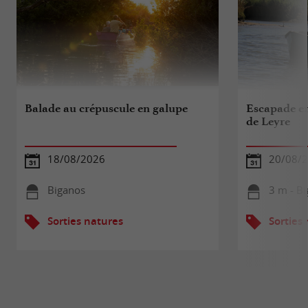
Balade au crépuscule en galupe
Escapade en
de Leyre
18/08/2026
20/08/
Biganos
3 m - B
Sorties natures
Sorties