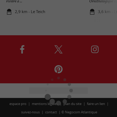
rivière a ...
Ornithologique du 
2,9 km - Le Teich
3,6 km - L
espace pro
mentions légales
plan du site
faire un lien
suivez-nous
contact
©
Negocom Atlantique