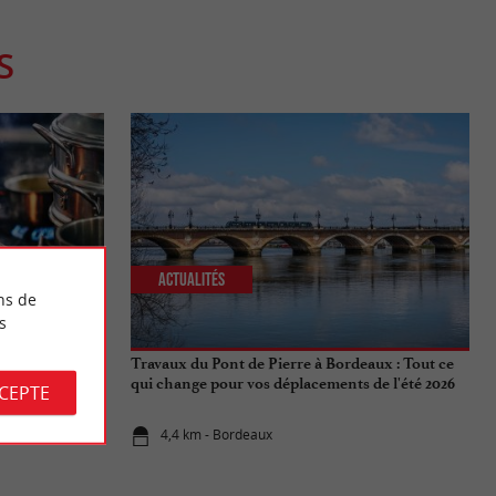
S
Actualités
ns de
s
aux : 6
Travaux du Pont de Pierre à Bordeaux : Tout ce
qui change pour vos déplacements de l'été 2026
CCEPTE
4,4 km - Bordeaux