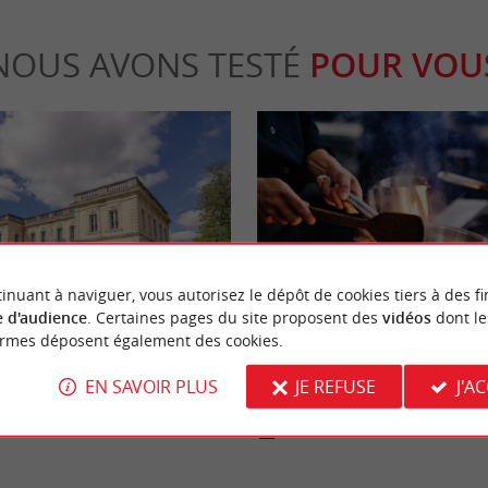
NOUS AVONS TESTÉ
POUR VOU
eekend
Gourmande
inuant à naviguer, vous autorisez le dépôt de cookies tiers à des fi
 d'audience
. Certaines pages du site proposent des
vidéos
dont le
ormes déposent également des cookies.
ze, un hôtel-restaurant 3* de
Faites voyager vos papilles à Borde
ortes de Bordeaux
adresses "cuisine du monde"
EN SAVOIR PLUS
JE REFUSE
J'A
irac
4,4 km - Bordeaux