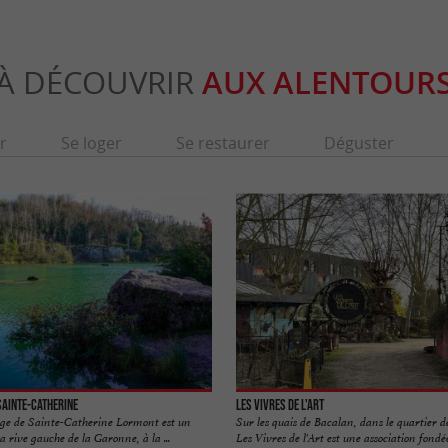
À DÉCOUVRIR
AUX ALENTOUR
r
Se loger
Se restaurer
Déguster
Sainte-Catherine
Les Vivres de l'Art
age de Sainte-Catherine Lormont est un
Sur les quais de Bacalan, dans le quartier de
a rive gauche de la Garonne, à la ...
Les Vivres de l'Art est une association fondée 