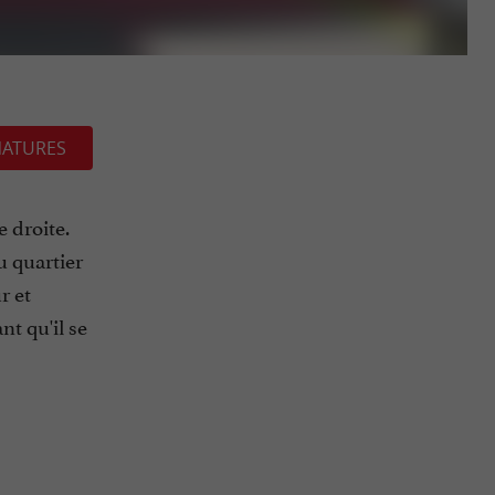
NATURES
e droite.
u quartier
r et
t qu'il se