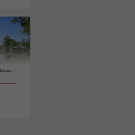
oirac :
"
s