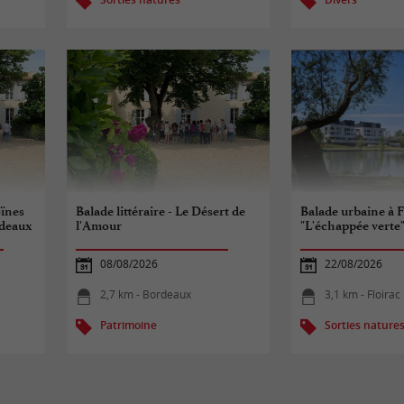
oïnes
Balade littéraire - Le Désert de
Balade urbaine à Fl
rdeaux
l'Amour
"L'échappée verte
08/08/2026
22/08/2026
2,7 km - Bordeaux
3,1 km - Floirac
Patrimoine
Sorties nature