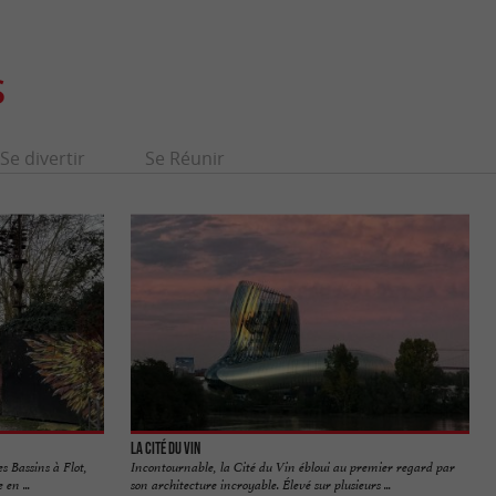
S
Se divertir
Se Réunir
La Cité du Vin
s Bassins à Flot,
Incontournable, la Cité du Vin ébloui au premier regard par
en ...
son architecture incroyable. Élevé sur plusieurs ...