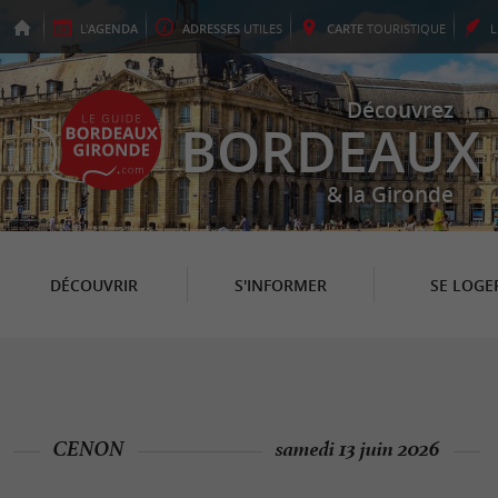
L'
AGENDA
ADRESSES
UTILES
CARTE
TOURISTIQUE
Découvrez
BORDEAUX
& la Gironde
DÉCOUVRIR
S'INFORMER
SE LOGE
CENON
samedi 13 juin 2026