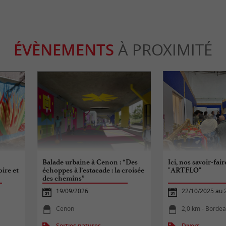
ÉVÈNEMENTS
À PROXIMITÉ
Balade urbaine à Cenon : “Des
Ici, nos savoir-fair
oire et
échoppes à l’estacade : la croisée
"ARTFLO"
des chemins”
19/09/2026
22/10/2025 au 
Cenon
2,0 km - Borde
Sorties natures
Divers