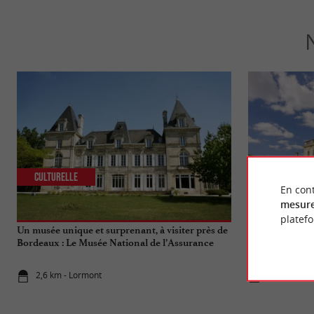
Culturelle
Séjours / W
En cont
mesure
platef
Un musée unique et surprenant, à visiter près de
Château la Chè
Bordeaux : Le Musée National de l’Assurance
prestige aux p
Maladie
2,6 km - Lormont
3,1 km - Flo