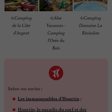
©Camping
©Aloe
©Camping
de la Côte
Vacances -
Domaine La
d'Argent
Camping
Résinière
l'Orée du
Bois
Selon vos envies :
;
Les immanquables d'Hourtin
Hourtin, le paradis du surf et des