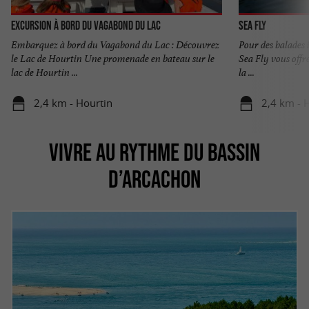
Excursion à bord du Vagabond du Lac
Sea Fly
Embarquez à bord du Vagabond du Lac : Découvrez
Pour des balades 
le Lac de Hourtin Une promenade en bateau sur le
Sea Fly vous off
lac de Hourtin ...
la ...
2,4 km - Hourtin
2,4 km - 
VIVRE AU RYTHME DU BASSIN
D’ARCACHON