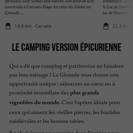
He’Enalu Surf School and Nature, une école de surf
Embarquez à bor
conviviale à Carcans-Plage Au cœur du Médoc en
le Lac de Hourti
Gironde, ...
lac de Hourtin ...
14,6 km - Carcans
22,5 km -
LE CAMPING VERSION ÉPICURIENNE
Qui a dit que camping et patrimoine ne faisaient
pas bon ménage ? La Gironde vous donne une
opportunité unique : séjourner au cœur ou à
proximité immédiate des
plus grands
. C'est l'option idéale pour
vignobles du monde
ceux qui aiment les vieilles pierres, les bastides
médiévales et les bonnes tables.
En choisissant un camping dans l’arrière-pays,