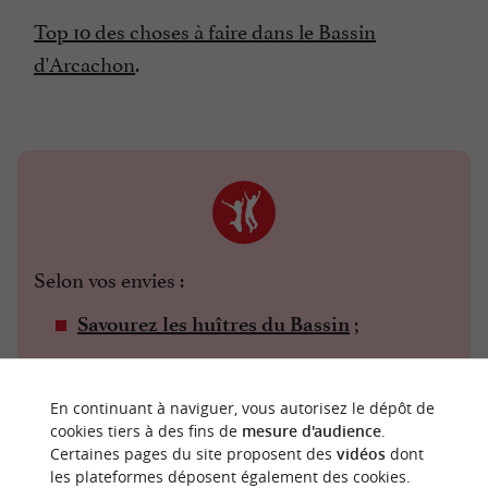
Top 10 des choses à faire dans le Bassin
d'Arcachon
.
Selon vos envies :
;
Savourez les huîtres du Bassin
...
Montez la Dune du Pilat
En continuant à naviguer, vous autorisez le dépôt de
cookies tiers à des fins de
mesure d'audience
.
Certaines pages du site proposent des
vidéos
dont
les plateformes déposent également des cookies.