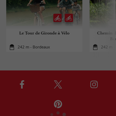
Le Tour de Gironde à Vélo
Chemin d
Bo
242 m - Bordeaux
242 m -