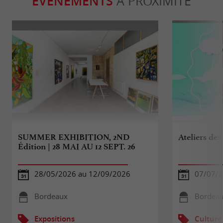
ÉVÈNEMENTS
À PROXIMITÉ
SUMMER EXHIBITION, 2ND
Ateliers des
Édition | 28 MAI AU 12 SEPT. 26
28/05/2026 au 12/09/2026
07/07/2
Bordeaux
Bordea
Expositions
Culture