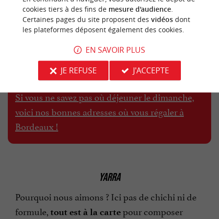
cookies tiers à des fins de
mesure d'audience
.
Certaines pages du site proposent des
vidéos
dont
les plateformes déposent également des cookies.
EN SAVOIR PLUS
JE REFUSE
J'ACCEPTE
Si vous ne savez pas où déjeuner le dimanche,
voici nos bonnes adresses où vous régaler à
Bordeaux !
YARRA
Pourquoi nous aimons ? Ici pas de chichi ni de
formule,
pour composer
tout est à la carte