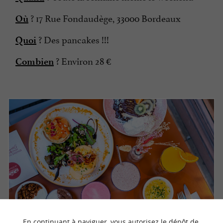
? 17 Rue Fondaudège, 33000 Bordeaux
Où
? Des pancakes !!!
Quoi
? Environ 28 €
Combien
En continuant à naviguer, vous autorisez le dépôt de