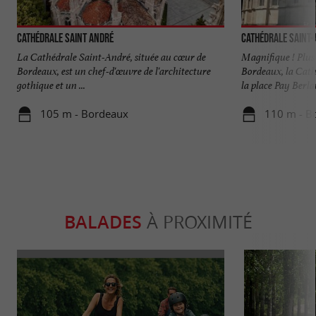
Cathédrale Saint André
Cathédrale Saint
La Cathédrale Saint-André, située au cœur de
Magnifique ! Plus 
Bordeaux, est un chef-d'œuvre de l'architecture
Bordeaux, la Cat
gothique et un ...
la place Pay Berlan
105 m - Bordeaux
110 m - B
BALADES
À PROXIMITÉ