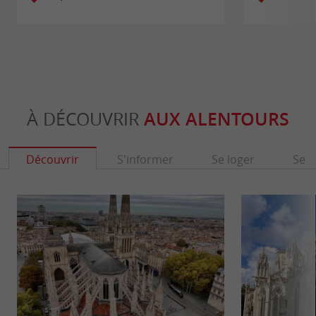
À DÉCOUVRIR
AUX ALENTOURS
Découvrir
S'informer
Se loger
Se r