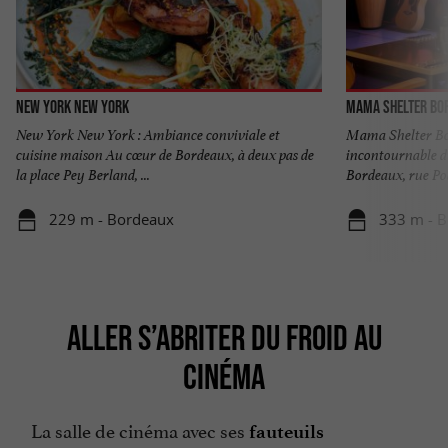
New York New York
Mama Shelter Bo
New York New York : Ambiance conviviale et
Mama Shelter Bord
cuisine maison Au cœur de Bordeaux, à deux pas de
incontournable d
la place Pey Berland, ...
Bordeaux, rue Poq
229 m - Bordeaux
333 m - 
ALLER S’ABRITER DU FROID AU
CINÉMA
La salle de cinéma avec ses
fauteuils