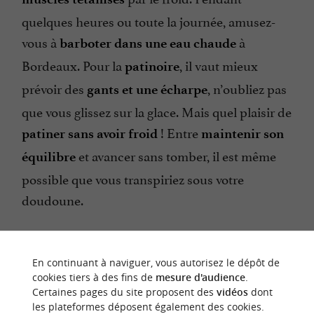
quelques heures ou toute la journée, amusez-
vous à
à
barboter dans une eau chaude
Bordeaux. Pour la
, il vaut mieux
patinoire
prévoir des
, n’oubliez pas
gants et une écharpe
que vous glissez sur la glace. Mais quel plaisir de
! Entre
patiner sans avoir froid
maintenir son
et avancer sans tomber, il est même
équilibre
possible que vous transpiriez sous votre
doudoune.
En continuant à naviguer, vous autorisez le dépôt de
cookies tiers à des fins de
mesure d'audience
.
Certaines pages du site proposent des
vidéos
dont
les plateformes déposent également des cookies.