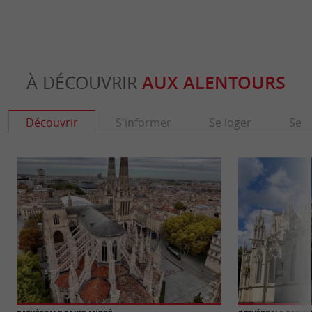
À DÉCOUVRIR
AUX ALENTOURS
Découvrir
S'informer
Se loger
Se r