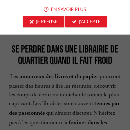
Plongez et glissez dans les différentes
piscines
EN SAVOIR PLUS
et
patinoires
de Bordeaux.
JE REFUSE
J'ACCEPTE
SE PERDRE DANS UNE LIBRAIRIE DE
QUARTIER QUAND IL FAIT FROID
Les
pourront
amoureux des livres et du papier
passer des heures à lire les résumés, découvrir
les coups de cœur ou dénicher le roman le plus
captivant. Les librairies sont souvent
tenues par
qui aiment discuter. N’hésitez
des passionnés
pas à les questionner ni à
fouiner dans les