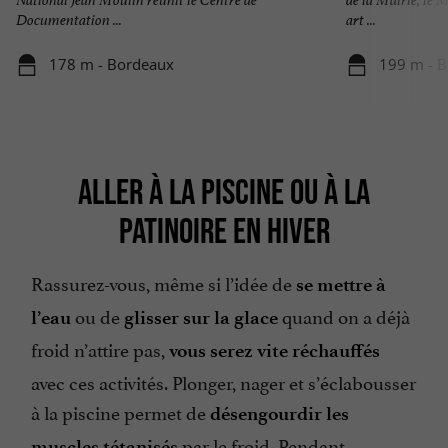
Documentation ...
art ...
178 m - Bordeaux
199 m - 
ALLER À LA PISCINE OU À LA
PATINOIRE EN HIVER
Rassurez-vous, même si l’idée de
se mettre à
ou de
quand on a déjà
l’eau
glisser sur la glace
froid n’attire pas,
vous serez vite réchauffés
avec ces activités. Plonger, nager et s’éclabousser
à la piscine permet de
désengourdir les
par le froid. Pendant
muscles tétanisés