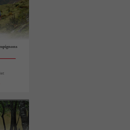
ampignons
iet
s