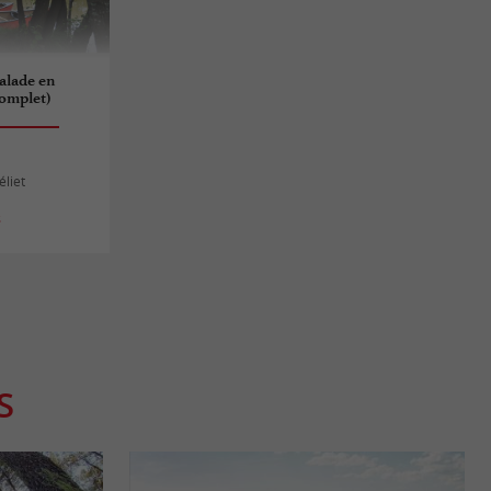
Balade en
omplet)
éliet
s
S