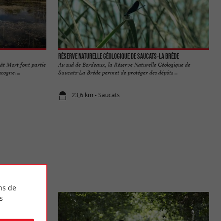
Réserve naturelle géologique de Saucats-La Brède
ât Mort font partie
Au sud de Bordeaux, la Réserve Naturelle Géologique de
ogne. ...
Saucats-La Brède permet de protéger des dépôts ...
23,6 km - Saucats
ns de
s