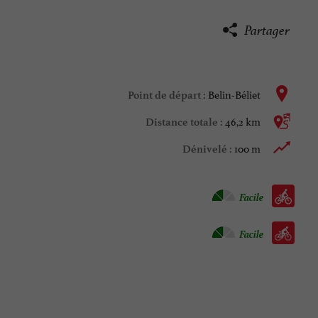
Partager
Belin-Béliet
Point de départ :
46,2 km
Distance totale :
100 m
Dénivelé :
Vélo vtc :
Facile
Vélo / route :
Facile