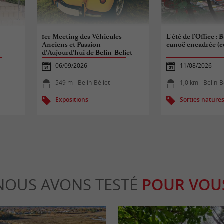
1er Meeting des Véhicules
L'été de l'Office : 
Anciens et Passion
canoë encadrée (c
d’Aujourd’hui de Belin-Beliet
06/09/2026
11/08/2026
549 m - Belin-Béliet
1,0 km - Belin-B
Expositions
Sorties nature
NOUS AVONS TESTÉ
POUR VOU