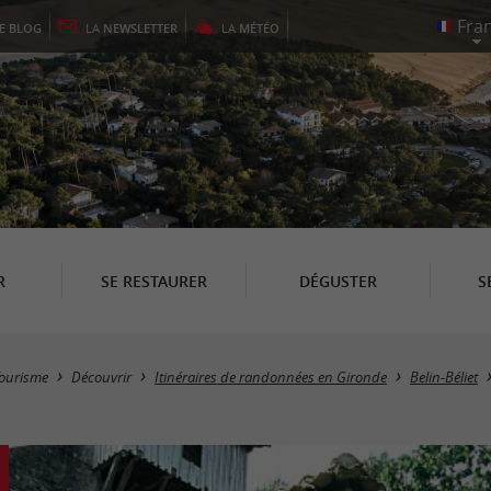
LE
BLOG
LA
NEWSLETTER
LA
MÉTÉO
R
SE RESTAURER
DÉGUSTER
S
ourisme
Découvrir
Itinéraires de randonnées en Gironde
Belin-Béliet