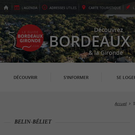
L'
AGENDA
ADRESSES
UTILES
CARTE
TOURISTIQUE
Découvrez
BORDEAUX
& la Gironde
DÉCOUVRIR
S'INFORMER
SE LOGE
Accueil
T
BELIN-BÉLIET