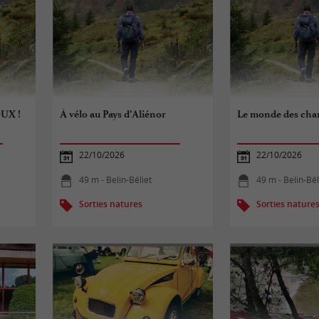
OUX !
À vélo au Pays d’Aliénor
Le monde des ch
e
22/10/2026
22/10/2026
49 m - Belin-Béliet
49 m - Belin-Bél
Sorties natures
Sorties nature