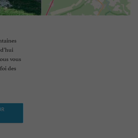
ntaines
rd’hui
Nous vous
foi des
UR