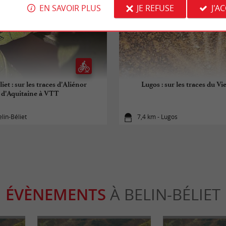
EN SAVOIR PLUS
JE REFUSE
J'A
iet : sur les traces d’Aliénor
Lugos : sur les traces du V
d’Aquitaine à VTT
elin-Béliet
7,4 km - Lugos
ÉVÈNEMENTS
À BELIN-BÉLIET