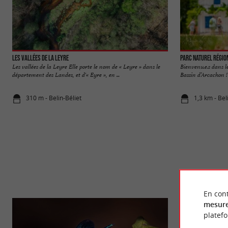
Les Vallées de la Leyre
Parc naturel régio
Les vallées de la Leyre Elle porte le nom de « Leyre » dans le
Bienvenu.e.s dans l
département des Landes, et d'« Eyre », en ...
Bassin d’Arcachon ! 
310 m - Belin-Béliet
1,3 km - Bel
En cont
mesure
platef