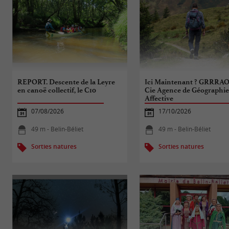
REPORT. Descente de la Leyre
Ici Maintenant ? GRRRA
en canoë collectif, le C10
Cie Agence de Géographi
Affective
07/08/2026
17/10/2026
49 m - Belin-Béliet
49 m - Belin-Béliet
Sorties natures
Sorties natures