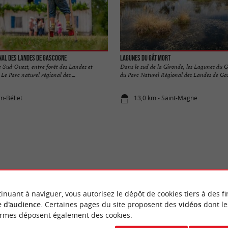
nal des Landes de Gascogne
Lagunes du Gât Mort
e Sud-Ouest, entre forêt des Landes et
Dans le sud de la Gironde, les Lagunes du G
Le Parc naturel régional des ...
du Parc Naturel Régional des Landes de Gasc
in-Béliet
13,0 km - Saint-Magne
VOUS AIMEREZ
AUSSI
inuant à naviguer, vous autorisez le dépôt de cookies tiers à des fi
 d'audience
. Certaines pages du site proposent des
vidéos
dont le
ormes déposent également des cookies.