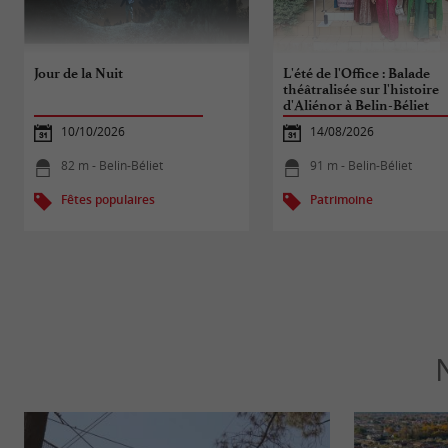
Jour de la Nuit
L'été de l'Office : Balade
théâtralisée sur l'histoire
d'Aliénor à Belin-Béliet
10/10/2026
14/08/2026
82 m - Belin-Béliet
91 m - Belin-Béliet
Fêtes populaires
Patrimoine