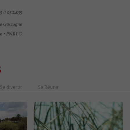
 à 03:24:35
de Gascogne
o :
PNRLG
S
Se divertir
Se Réunir