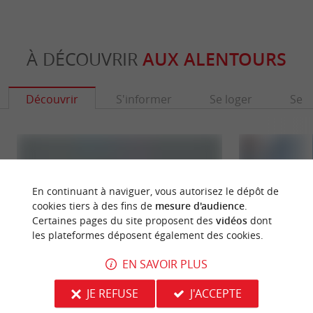
À DÉCOUVRIR
AUX ALENTOURS
Découvrir
S'informer
Se loger
Se r
En continuant à naviguer, vous autorisez le dépôt de
cookies tiers à des fins de
mesure d'audience
.
Certaines pages du site proposent des
vidéos
dont
les plateformes déposent également des cookies.
EN SAVOIR PLUS
Réserve Orni­thologique du Teich
Delta de la Leyre
JE REFUSE
J'ACCEPTE
LA RÉSERVE ORNITHOLOGIQUE DU TEICH
Le Delta de la Ley