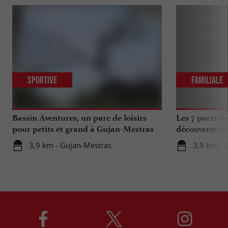
Sportive
Familiale
Bassin Aventures, un parc de loisirs
Les 7 ports d
pour petits et grand à Gujan-Mestras
découverte en
3,9 km - Gujan-Mestras
3,9 km - 