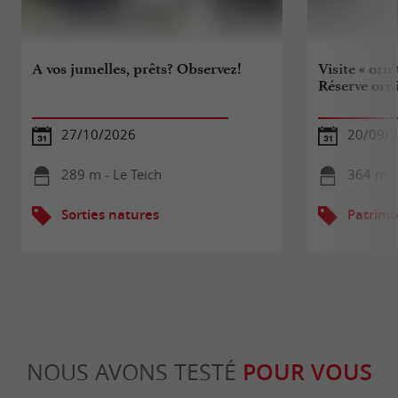
A vos jumelles, prêts? Observez!
Visite « orn
Réserve orn
27/10/2026
20/09/
289 m - Le Teich
364 m - 
Sorties natures
Patrimo
NOUS AVONS TESTÉ
POUR VOUS