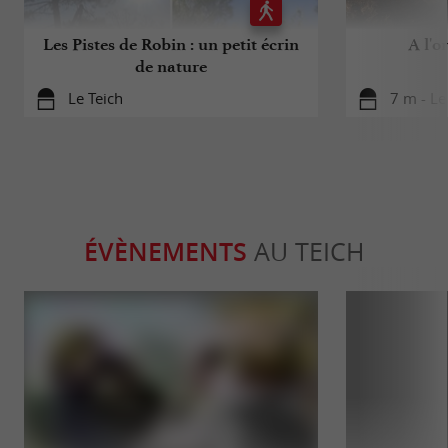
Les Pistes de Robin : un petit écrin
A l'o
de nature
Le Teich
7 m - Le
ÉVÈNEMENTS
AU TEICH