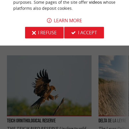
purposes. Some pages of the site offer
videos
whose
platforms also deposit cookies.
LEARN MORE
YOU WILL LIKE
ALSO
I REFUSE
I ACCEPT
Discover
Information
Accommodation
Teich Ornithological Reserve
Delta de la Leyre
THE TEICH BIRD RESERVE Up close to wild
The Leyre Delta i