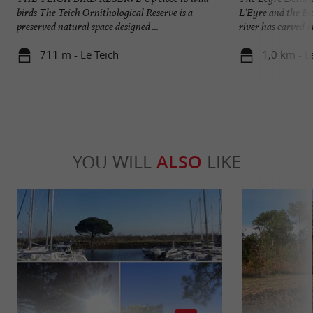
birds The Teich Ornithological Reserve is a
L'Eyre and the Ba
preserved natural space designed ...
river has carved ou
711 m - Le Teich
1,0 km - L
YOU WILL
ALSO
LIKE