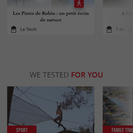
Les Pistes de Robin : un petit écrin
A l'o
de nature
Le Teich
7 m - Le
WE TESTED
FOR YOU
Sport
Family Tim