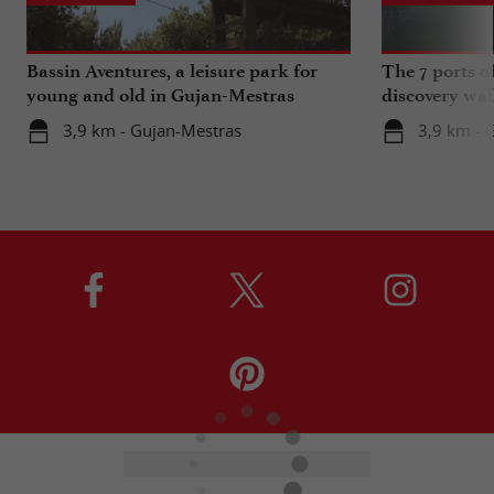
Bassin Aventures, a leisure park for
The 7 ports o
young and old in Gujan-Mestras
discovery wal
3,9 km - Gujan-Mestras
3,9 km - 