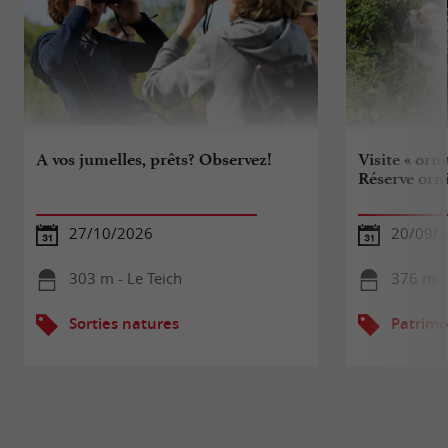
A vos jumelles, prêts? Observez!
Visite « orn
Réserve orn
27/10/2026
20/09/
303 m - Le Teich
376 m - 
Sorties natures
Patrimo