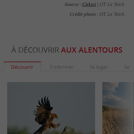
Source :
Cirkwi
| OT Le Teich
Crédit photo :
OT Le Teich
À DÉCOUVRIR
AUX ALENTOURS
Découvrir
S'informer
Se loger
Se r