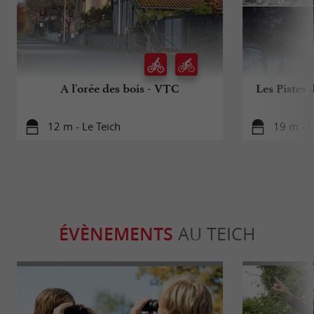
A l'orée des bois - VTC
Les Pistes 
12 m - Le Teich
19 m - L
ÉVÈNEMENTS
AU TEICH