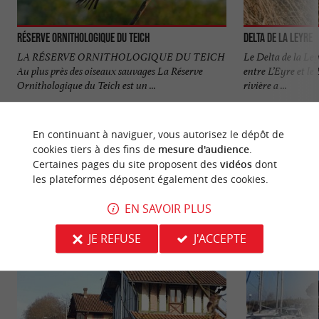
Réserve Orni­thologique du Teich
Delta de la Leyre
LA RÉSERVE ORNITHOLOGIQUE DU TEICH
Le Delta de la Ley
Au plus près des oiseaux sauvages La Réserve
entre L’Eyre et le
Ornithologique du Teich est un ...
rivière a ...
721 m - Le Teich
1,0 km - L
En continuant à naviguer, vous autorisez le dépôt de
cookies tiers à des fins de
mesure d'audience
.
Certaines pages du site proposent des
vidéos
dont
les plateformes déposent également des cookies.
EN SAVOIR PLUS
VOUS AIMEREZ
AUSSI
JE REFUSE
J'ACCEPTE