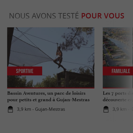
NOUS AVONS TESTÉ
POUR VOUS
Sportive
Familiale
Bassin Aventures, un parc de loisirs
Les 7 ports d
pour petits et grand à Gujan-Mestras
découverte en
3,9 km - Gujan-Mestras
3,9 km - 