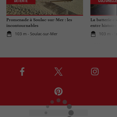
Détente
Culturell
Promenade à Soulac-sur-Mer : les
La batterie cô
incontournables
entre histoire
103 m - Soulac-sur-Mer
103 m - S