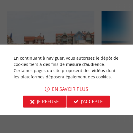
En continuant à naviguer, vous autorisez le dépôt de
cookies tiers à des fins de
mesure d'audience
.
Certaines pages du site proposent des
vidéos
dont
les plateformes déposent également des cookies.
Soulac-sur-Mer
Plage Centre de S
Soulac-sur-Mer est une destination balnéaire très
Une plage proche d
EN SAVOIR PLUS
appréciée en Gironde. Elle est réputée pour ses
de Soulac. Elle es
longues ...
agréable et ...
JE REFUSE
J'ACCEPTE
80 m - Soulac-sur-Mer
483 m - S