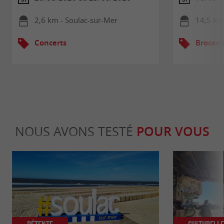
2,6 km - Soulac-sur-Mer
14,5 km
Concerts
Brocant
NOUS AVONS TESTÉ
POUR VOUS