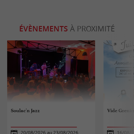
ÉVÈNEMENTS
À PROXIMITÉ
Soulac'n Jazz
Vide Grenie
20/08/2026 au 23/08/2026
16/08/