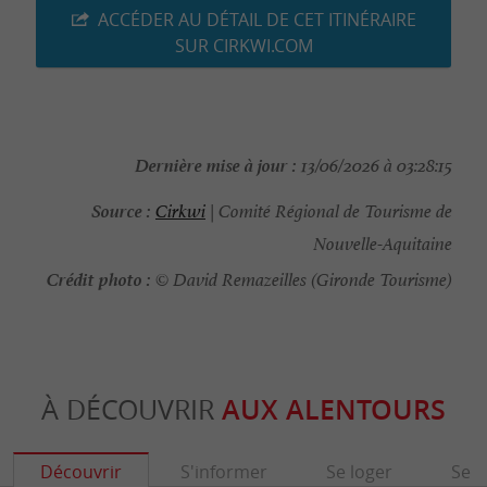
ACCÉDER AU DÉTAIL DE CET ITINÉRAIRE
SUR CIRKWI.COM
Dernière mise à jour :
13/06/2026 à 03:28:15
Source :
Cirkwi
| Comité Régional de Tourisme de
Nouvelle-Aquitaine
Crédit photo :
© David Remazeilles (Gironde Tourisme)
À DÉCOUVRIR
AUX ALENTOURS
Découvrir
S'informer
Se loger
Se r