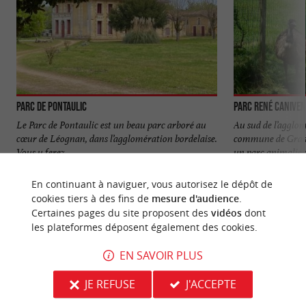
Parc de Pontaulic
Parc René Caniven
Le Parc de Pontaulic est un beau parc arboré au
Au sud de l’agglom
cœur de Léognan, dans l’agglomération bordelaise.
commune de Gradi
Vous y ferez ...
un parc animalier. 
327 m - Léognan
4,7 km - 
En continuant à naviguer, vous autorisez le dépôt de
cookies tiers à des fins de
mesure d'audience
.
Certaines pages du site proposent des
vidéos
dont
les plateformes déposent également des cookies.
EN SAVOIR PLUS
NOUS AVONS TESTÉ
POUR VOUS
JE REFUSE
J'ACCEPTE