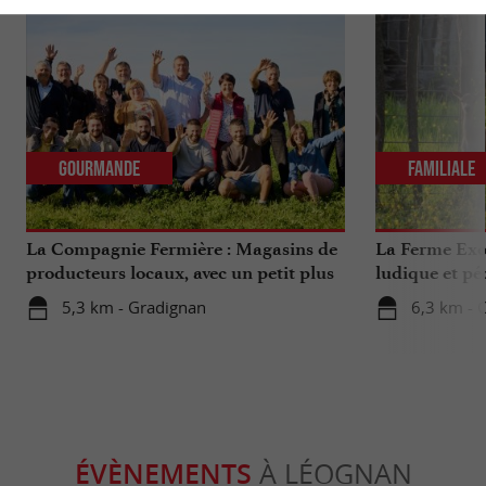
Gourmande
Familiale
La Compagnie Fermière : Magasins de
La Ferme Exo
producteurs locaux, avec un petit plus
ludique et pé
...
Bordeaux
5,3 km - Gradignan
6,3 km - 
ÉVÈNEMENTS
À LÉOGNAN