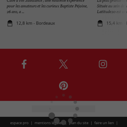
Cave à vin Substance ; une nouvelle expérience
La plus grande ca
pour les amateurs et les curieux Baptiste Péjoine,
Située au sein de 
26 ans, a ...
Latitude20 est une 
12,8 km - Bordeaux
15,4 km -
espace pro
mentions légales
plan du site
faire un lien