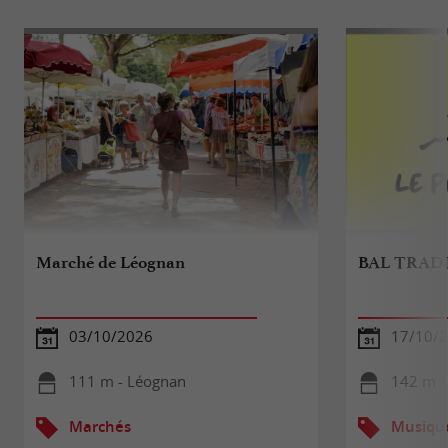
Marché de Léognan
BAL TRAD
03/10/2026
17/10/
111 m - Léognan
142 m -
Marchés
Musiqu