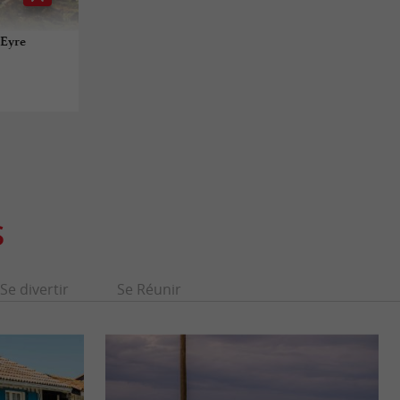
'Eyre
S
Se divertir
Se Réunir