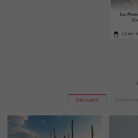
Les Piste
Co
2,3 km - 
Découvrir
S'informe