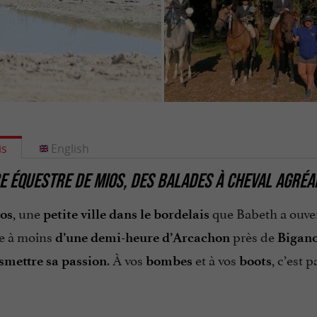
is
English
E ÉQUESTRE DE MIOS, DES BALADES À CHEVAL AGRÉA
, une
que Babeth a ouve
os
petite ville dans le bordelais
ée à moins
près de
d’une demi-heure d’Arcachon
Bigan
. À vos
et à vos
, c’est 
smettre sa passion
bombes
boots