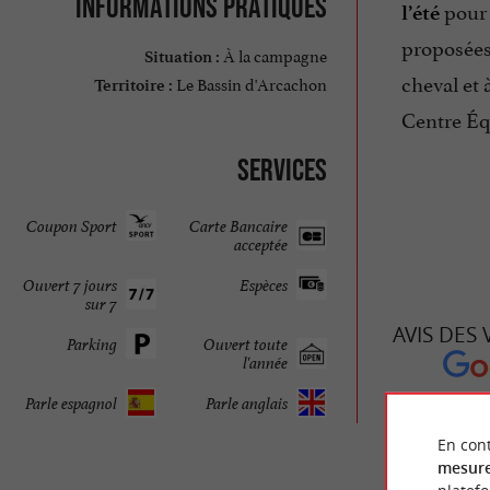
Informations pratiques
pour
l’été
proposées 
À la campagne
Situation :
cheval et 
Le Bassin d'Arcachon
Territoire :
Centre Éq
Services
Coupon Sport
Carte Bancaire
acceptée
Ouvert 7 jours
Espèces
sur 7
AVIS DES
Parking
Ouvert toute
l'année
CENTRE É
Parle espagnol
Parle anglais
M
En cont
mesure