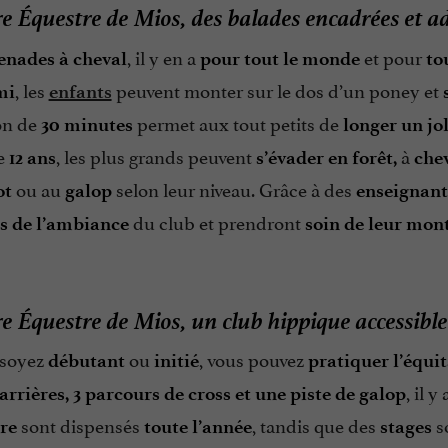
e Équestre de Mios, des balades encadrées et a
, il y en a
et pour
nades à cheval
pour tout le monde
to
, les
peuvent monter sur le dos d’un poney et
mi
enfants
on de
permet aux tout petits de
30 minutes
longer un jo
de
, les plus grands peuvent
à
12 ans
s’évader en forêt,
che
ou au
selon leur niveau. Grâce à des
ot
galop
enseignant
du club et prendront
s de l’ambiance
soin de leur mon
e Équestre de Mios, un club hippique accessible
 soyez
ou
, vous pouvez
débutant
initié
pratiquer l’équi
, il 
rrières, 3 parcours de cross et une piste de galop
sont dispensés
, tandis que des
s
re
toute l’année
stages