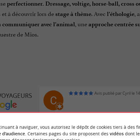
 se
perfectionner. Dressage, voltige, horse-ball, cross
et à découvrir lors de
. Avec
, 
stage à thème
l’éthologie
à
, une
communiquer avec l’animal
approche centrée sur
uestre de Mios.
Avis publié par Cyril le 
 VOYAGEURS
QUESTRE DE
IOS
Avis publié par Ľuboš O
inuant à naviguer, vous autorisez le dépôt de cookies tiers à des fi
24/06/2026
 d'audience
. Certaines pages du site proposent des
vidéos
dont le