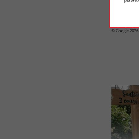
platef
2 
© Google 2026