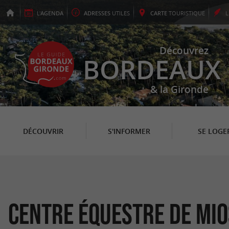
L'
AGENDA
ADRESSES
UTILES
CARTE
TOURISTIQUE
Découvrez
BORDEAUX
& la Gironde
DÉCOUVRIR
S'INFORMER
SE LOGE
Centre équestre de Mio