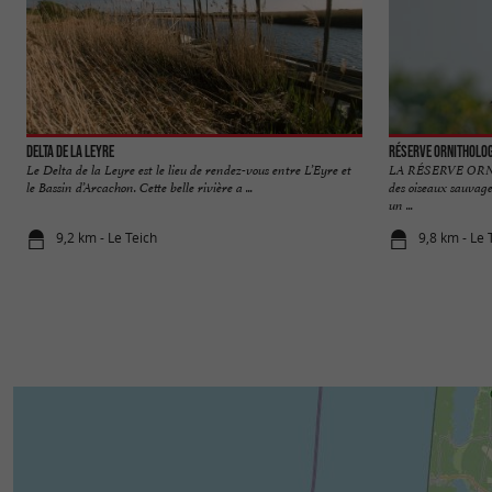
Delta de la Leyre
Réserve Orni­tholog
Le Delta de la Leyre est le lieu de rendez-vous entre L’Eyre et
LA RÉSERVE ORN
le Bassin d’Arcachon. Cette belle rivière a ...
des oiseaux sauvage
un ...
9,2 km - Le Teich
9,8 km - Le 