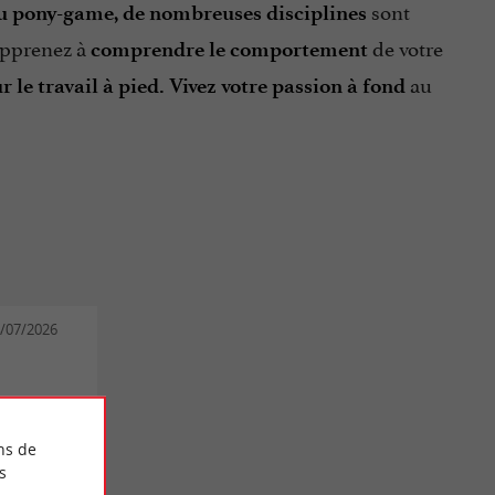
sont
 ou pony-game, de nombreuses disciplines
apprenez à
de votre
comprendre le comportement
au
 le travail à pied. Vivez votre passion à fond
14/07/2026
borčok le
ns de
s