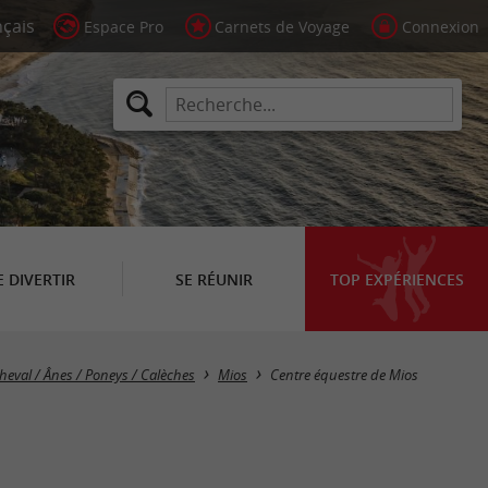
Espace Pro
Carnets de Voyage
Connexion
E DIVERTIR
SE RÉUNIR
TOP EXPÉRIENCES
heval / Ânes / Poneys / Calèches
Mios
Centre équestre de Mios