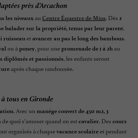
daptées près d’Arcachon
au
. Dès
us les niveaux
Centre Équestre de Mios
2
.
se balader sur la propriété, tenus par leur parent
et
.
li ruisseau
avancer au pas le long des bambous
ou à
, pour une
au
val
poney
promenade de 1 à 2h
, les enfants seront
s diplômés et passionnés
après chaque randonnée.
ture
 à tous en Gironde
. Avec un
tation
manège couvert de 450 m2, 3
y a de quoi s’amuser quand on est
. Des
cavalier
cours
ont organisés à chaque
et pendant
vacance scolaire