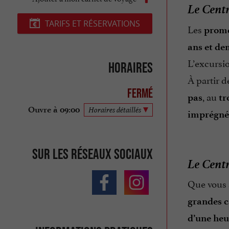
Le Centr
TARIFS ET RÉSERVATIONS
Les
prome
ans et de
L’excursi
Horaires
À partir 
Fermé
, au
pas
tr
Ouvre à 09:00
Horaires détaillés
imprégné
Sur les réseaux sociaux
Le Centr
Que vous
grandes ca
d’une heu