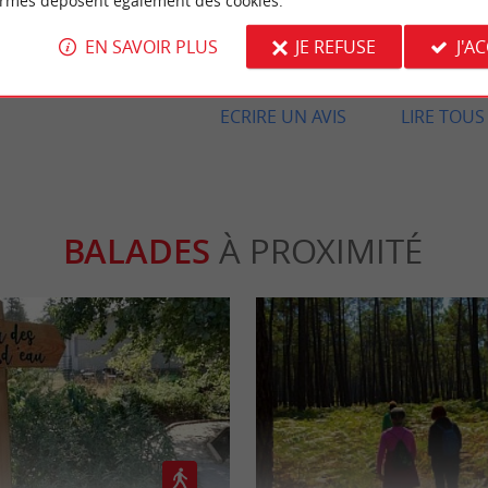
ormes déposent également des cookies.
avis
EN SAVOIR PLUS
JE REFUSE
J'A
ECRIRE UN AVIS
LIRE TOUS 
BALADES
À PROXIMITÉ