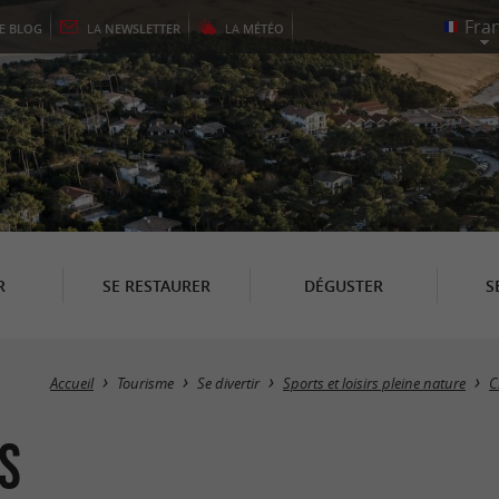
LE
BLOG
LA
NEWSLETTER
LA
MÉTÉO
R
SE RESTAURER
DÉGUSTER
S
Accueil
Tourisme
Se divertir
Sports et loisirs pleine nature
C
s