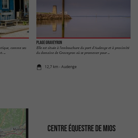
Plage Graveyron
entique, comme ses
Elle est située à l'embouchure du port d'Audenge et à proximité
. ...
du domaine de Graveyron où se promener pour ...
12,7 km - Audenge
CENTRE ÉQUESTRE DE MIOS