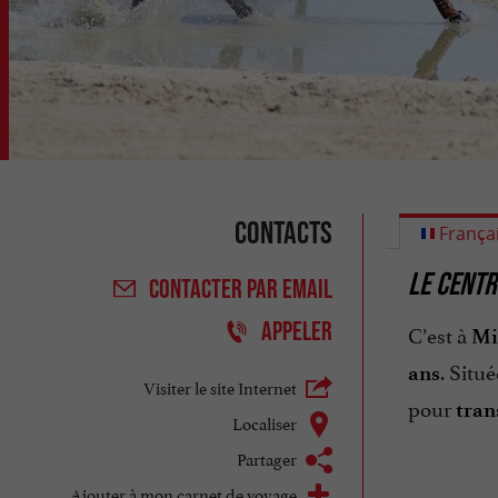
Contacts
França
LE CENTR
CONTACTER
PAR EMAIL
APPELER
C’est à
Mi
. Situ
ans
Visiter le site Internet
pour
tran
Localiser
Partager
Ajouter à mon carnet de voyage