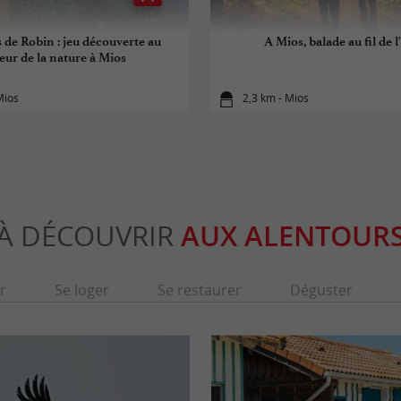
s de Robin : jeu découverte au
A Mios, balade au fil de l
eur de la nature à Mios
Mios
2,3 km - Mios
À DÉCOUVRIR
AUX ALENTOUR
r
Se loger
Se restaurer
Déguster