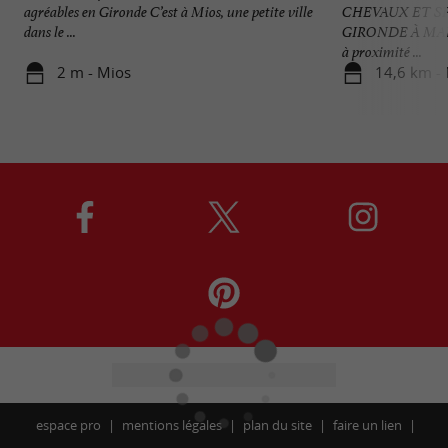
agréables en Gironde C’est à Mios, une petite ville
CHEVAUX ET S
dans le ...
GIRONDE À MAR
à proximité ...
2 m - Mios
14,6 km -
espace pro
mentions légales
plan du site
faire un lien