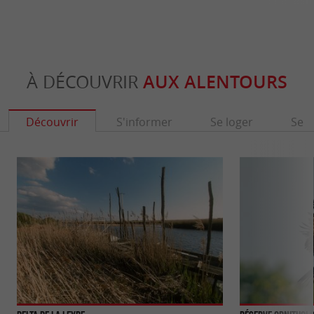
À DÉCOUVRIR
AUX ALENTOURS
Découvrir
S'informer
Se loger
Se r