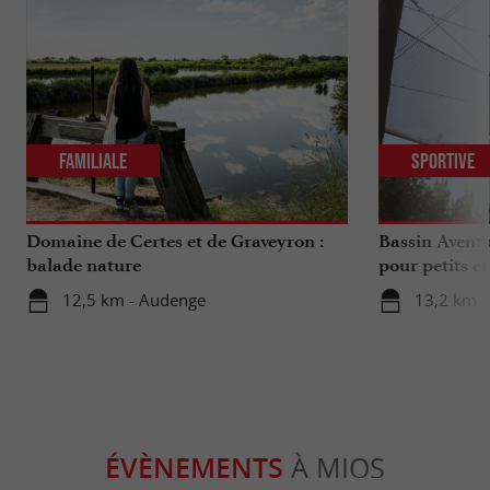
Familiale
Sportive
Domaine de Certes et de Graveyron :
Bassin Aventu
balade nature
pour petits e
12,5 km - Audenge
13,2 km -
ÉVÈNEMENTS
À MIOS