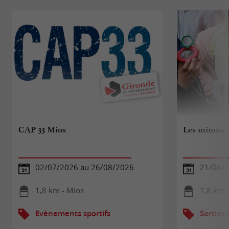
CAP 33 Mios
Les minuscul
02/07/2026 au 26/08/2026
21/08/
1,8 km - Mios
1,8 km 
Evènements sportifs
Sorties