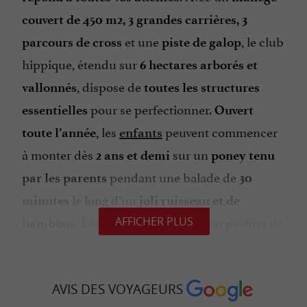
couvert de 450 m2, 3 grandes carrières, 3
et une
, le club
parcours de cross
piste de galop
hippique, étendu sur
6 hectares arborés et
, dispose de
vallonnés
toutes les structures
pour se perfectionner.
essentielles
Ouvert
, les
peuvent commencer
toute l’année
enfants
à monter dès
sur un
2 ans et demi
poney tenu
pendant une balade de
par les parents
30
le long d’un
minutes
joli ruisseau et de
. Les
pourront profiter de
AFFICHER PLUS
bambous
plus grands
et de
toute l’année pendant
cours
stages
1 à 2h
et de
. Vous
d’équitation
soins à leur monture
allez
les
AVIS DES VOYAGEURS
adorer chouchouter
pensionnaires