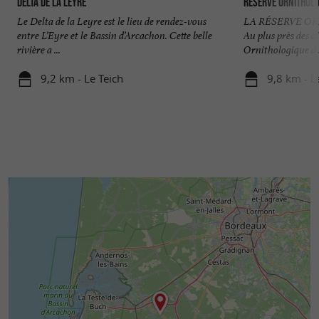
Delta de la Leyre
Réserve Orni­tholo
Le Delta de la Leyre est le lieu de rendez-vous
LA RÉSERVE O
entre L’Eyre et le Bassin d’Arcachon. Cette belle
Au plus près des 
rivière a ...
Ornithologique du 
9,2 km - Le Teich
9,8 km - L