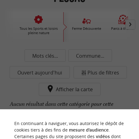
Tous les Sports et loisirs
Ferme Découverte
Parcs à thèmes
pleine nature
Mots clés...
Commune...
Ouvert aujourd'hui
Plus de filtres
Afficher la carte
Aucun résultat dans cette catégorie pour cette
commune pour le moment...
En continuant à naviguer, vous autorisez le dépôt de
cookies tiers à des fins de
mesure d'audience
.
Certaines pages du site proposent des
vidéos
dont