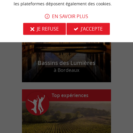
n
o
t
e
c
o
u
p
e
c
o
e
u
r
d
r
les plateformes déposent également des cookies.
EN SAVOIR PLUS
JE REFUSE
J'ACCEPTE
Bassins des Lumières
à Bordeaux
Top expériences