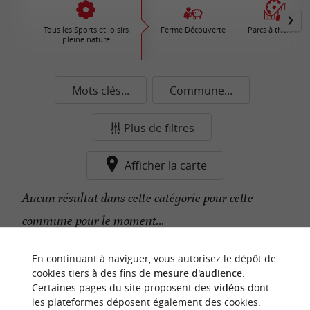
Tous les Sports et loisirs
Ferme Découverte
Parcs à thèmes
pleine nature
Mots clés...
Commune...
Plus de filtres
Afficher la carte
Aucun résultat dans cette catégorie pour cette
commune pour le moment...
En continuant à naviguer, vous autorisez le dépôt de
n
o
t
e
c
o
u
p
e
c
o
e
u
cookies tiers à des fins de
mesure d'audience
.
r
d
r
Certaines pages du site proposent des
vidéos
dont
les plateformes déposent également des cookies.