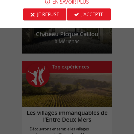
EN SAVOIR PLUS
JE REFUSE
J'ACCEPTE
Château Picque Caillou
à Mérignac
Top expériences
Les villages immanquables de
l’Entre Deux Mers
Découvrons ensemble les villages