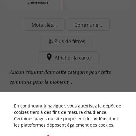
pleine nature
Mots clés...
Commune...
Plus de filtres
Afficher la carte
Aucun résultat dans cette catégorie pour cette
commune pour le moment...
n
o
t
e
c
o
u
p
e
c
o
e
u
En continuant à naviguer, vous autorisez le dépôt de
r
d
r
cookies tiers à des fins de
mesure d'audience
.
Certaines pages du site proposent des
vidéos
dont
les plateformes déposent également des cookies.