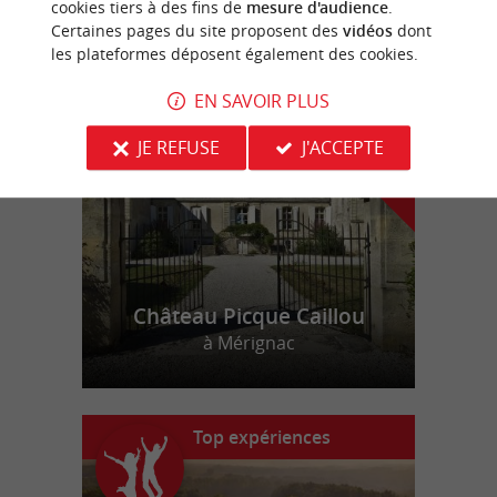
cookies tiers à des fins de
mesure d'audience
.
Certaines pages du site proposent des
vidéos
dont
les plateformes déposent également des cookies.
n
o
t
e
c
o
u
p
e
c
o
e
u
r
d
r
EN SAVOIR PLUS
JE REFUSE
J'ACCEPTE
Château Picque Caillou
à Mérignac
Top expériences