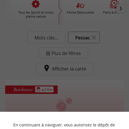
Tous les Sports et loisirs
Ferme Découverte
Parcs à thèmes
pleine nature
Mots clés...
Pessac
Plus de filtres
Afficher la carte
Bordeaux
4.7 km
Bubble Bump Bordeaux
En continuant à naviguer, vous autorisez le dépôt de