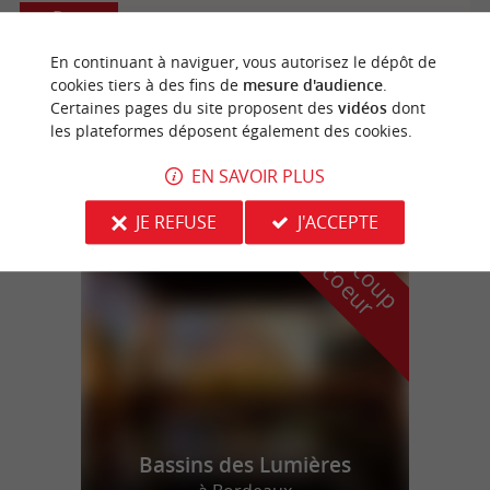
Pessac
En continuant à naviguer, vous autorisez le dépôt de
cookies tiers à des fins de
mesure d'audience
.
Certaines pages du site proposent des
vidéos
dont
Golf de Pessac
les plateformes déposent également des cookies.
EN SAVOIR PLUS
n
o
t
e
c
o
u
p
e
c
o
e
u
JE REFUSE
J'ACCEPTE
r
d
r
Bassins des Lumières