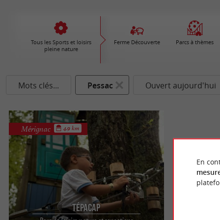
Tous les Sports et loisirs
Ferme Découverte
Parcs à thèmes
pleine nature
Mots clés...
Pessac
Ouvert aujourd'hui
Mérignac
4.9 km
En cont
mesure
platef
Tépacap
Parc de loisirs nature et sensations