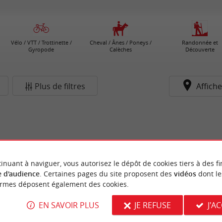
Vélo / VTT / Trottinette /
Cheval / Ânes / Poneys /
Randonnée et
Gyropode
Calèches
Découverte
Plus de filtres
Affiche
inuant à naviguer, vous autorisez le dépôt de cookies tiers à des fi
 d'audience
. Certaines pages du site proposent des
vidéos
dont le
ormes déposent également des cookies.
EN SAVOIR PLUS
JE REFUSE
J'A