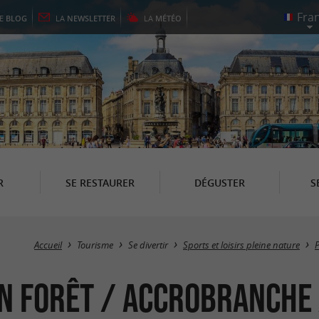
LE
BLOG
LA
NEWSLETTER
LA
MÉTÉO
R
SE RESTAURER
DÉGUSTER
S
Accueil
Tourisme
Se divertir
Sports et loisirs pleine nature
P
n forêt / Accrobranche 