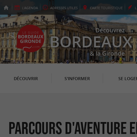
L'
AGENDA
ADRESSES
UTILES
CARTE
TOURISTIQUE
Découvrez
BORDEAUX
& la Gironde
DÉCOUVRIR
S'INFORMER
SE LOGE
Parcours d'aventure e