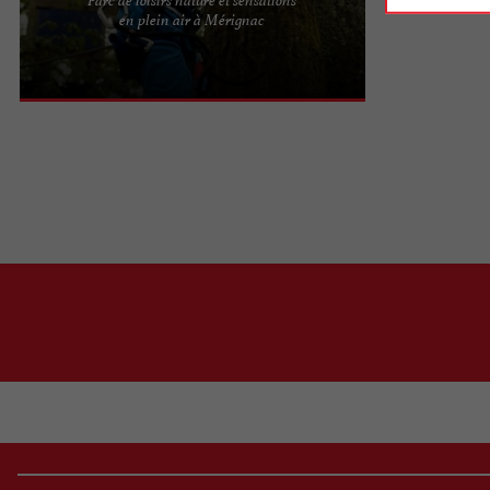
Tépacap, votre parc d'aventure Bordeaux
en plein air à Mérignac
Mérignac Situé à Mérignac, à quelques pas de
Bordeaux, le parc ...