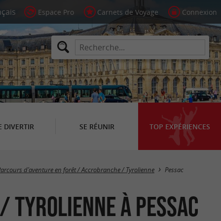
Espace Pro
Carnets de Voyage
Connexion
E DIVERTIR
SE RÉUNIR
TOP EXPÉRIENCES
Masquer la carte
arcours d'aventure en forêt / Accrobranche / Tyrolienne
Pessac
/ Tyrolienne à Pessac