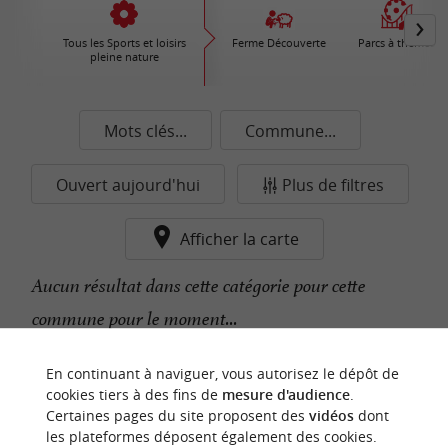
Tous les Sports et loisirs
Ferme Découverte
Parcs à thèmes
pleine nature
Mots clés...
Commune...
Ouvert aujourd'hui
Plus de filtres
Afficher la carte
Aucun résultat dans cette catégorie pour cette
commune pour le moment...
En continuant à naviguer, vous autorisez le dépôt de
n
o
t
e
c
o
u
p
e
c
o
e
u
cookies tiers à des fins de
mesure d'audience
.
r
d
r
Certaines pages du site proposent des
vidéos
dont
les plateformes déposent également des cookies.