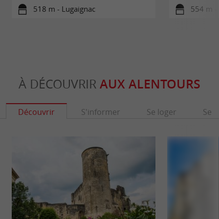
518 m - Lugaignac
554 m -
À DÉCOUVRIR
AUX ALENTOURS
Découvrir
S'informer
Se loger
Se r