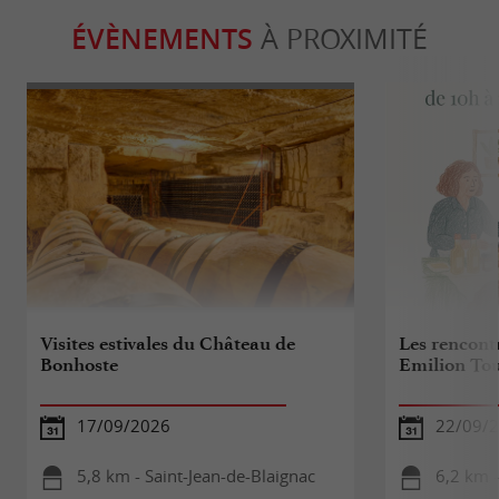
ÉVÈNEMENTS
À PROXIMITÉ
Visites estivales du Château de
Les rencontr
Bonhoste
Emilion To
17/09/2026
22/09/
5,8 km - Saint-Jean-de-Blaignac
6,2 km -