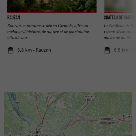
Rauzan
Château de Rauza
Rauzan, commune située en Gironde, offre un
Le Château de Rau
mélange d’histoire, de nature et de patrimoine
12ème siècle, au s
viticole aux ...
ancienne motte ...
6,8 km - Rauzan
6,8 km - 