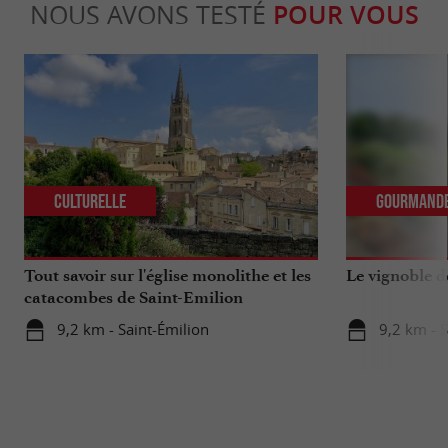
NOUS AVONS TESTÉ
POUR VOUS
Culturelle
Gourmand
Tout savoir sur l'église monolithe et les
Le vignoble d
catacombes de Saint-Emilion
9,2 km - Saint-Émilion
9,2 km - S