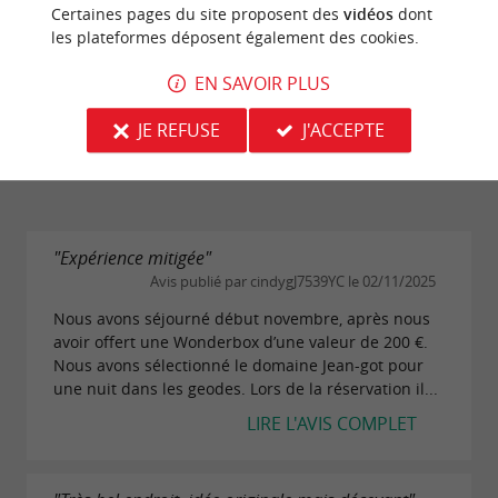
Certaines pages du site proposent des
vidéos
dont
Service
les plateformes déposent également des cookies.
EN SAVOIR PLUS
Qualité/prix
JE REFUSE
J'ACCEPTE
Propreté
"Expérience mitigée"
Avis publié par cindygJ7539YC le 02/11/2025
Nous avons séjourné début novembre, après nous
avoir offert une Wonderbox d’une valeur de 200 €.
Nous avons sélectionné le domaine Jean-got pour
une nuit dans les geodes. Lors de la réservation il...
LIRE L'AVIS COMPLET