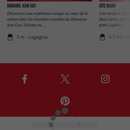
Domaine Jean Got
Gîte Mano
Découvrez une expérience unique au cœur de la
Une escale à Espie
nature dans les chambres insolites du Domaine
deux-Mers, à prox
Jean Got. Nichées au ...
piste Lapébie ...
3 m - Lugaignac
5,7 km - E