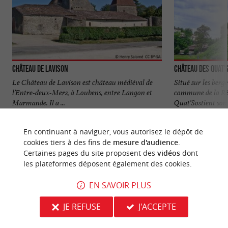
Château de Lavison
Château des Quat'
Le Château de Lavison est château médiéval de
Situé sur les berg
l’Entre-deux-Mers, à Loubens, entre Langon et
commune de la Réo
Marmande. Il a ...
Quat’Sostient son 
1,5 km - Loubens
3,4 km - L
En continuant à naviguer, vous autorisez le dépôt de
cookies tiers à des fins de
mesure d'audience
.
Certaines pages du site proposent des
vidéos
dont
les plateformes déposent également des cookies.
EN SAVOIR PLUS
NOUS AVONS TESTÉ
POUR VOUS
JE REFUSE
J'ACCEPTE