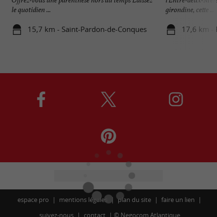
le quotidien ...
girondine, cette ...
15,7 km - Saint-Pardon-de-Conques
17,6 km -
espace pro
mentions légales
plan du site
faire un lien
suivez-nous
contact
©
Negocom Atlantique