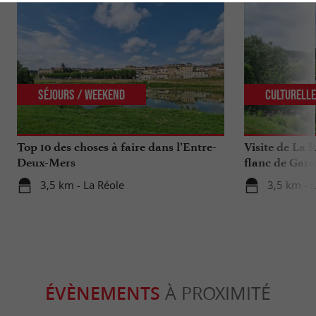
Séjours / Weekend
Culturell
Top 10 des choses à faire dans l’Entre-
Visite de La R
Deux-Mers
flanc de Garo
3,5 km - La Réole
3,5 km - 
ÉVÈNEMENTS
À PROXIMITÉ