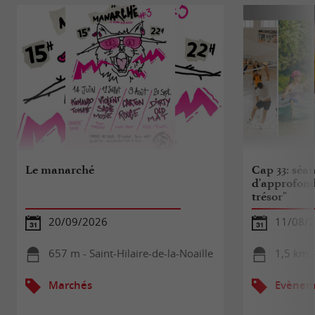
Le manarché
Cap 33: séa
d'approfond
trésor"
20/09/2026
11/08/
657 m - Saint-Hilaire-de-la-Noaille
1,5 km 
Marchés
Evèneme