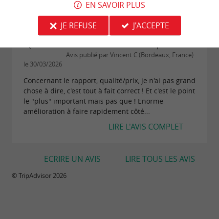
EN SAVOIR PLUS
LIRE L'AVIS COMPLET
JE REFUSE
J'ACCEPTE
"Qualité/Prix = ok...mais service chaotique !!!"
Avis publié par Vincent C (Bordeaux, France)
le 30/03/2026
Concernant le rapport, qualité/prix, je n'ai pas grand
chose à dire, c'est tout à fait correct ! Et c'est le point
le "plus" important mais pas que ! Enorme
amélioration à faire rapidement côté...
LIRE L'AVIS COMPLET
ECRIRE UN AVIS
LIRE TOUS LES AVIS
© TripAdvisor 2026