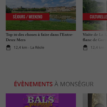
Séjours / Weekend
Culturell
Top 10 des choses à faire dans l’Entre-
Visite de La R
Deux-Mers
flanc de Garo
12,4 km - La Réole
12,4 km -
ÉVÈNEMENTS
À MONSÉGUR