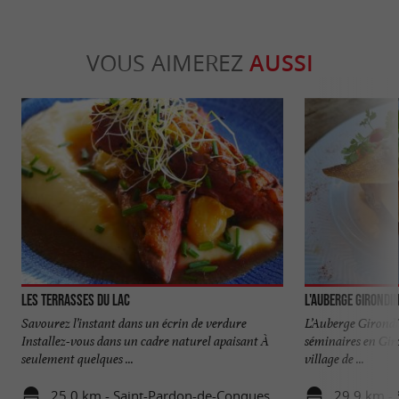
VOUS AIMEREZ
AUSSI
Les Terrasses du Lac
L'Auberge Girondi
Savourez l’instant dans un écrin de verdure
L’Auberge Girondin
Installez-vous dans un cadre naturel apaisant À
séminaires en Gir
seulement quelques ...
village de ...
25,0 km - Saint-Pardon-de-Conques
29,9 km - 