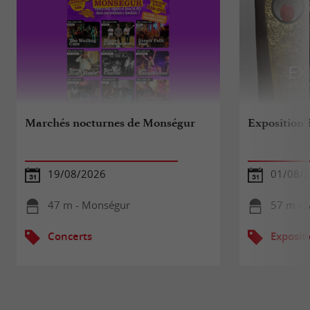
Marchés nocturnes de Monségur
Exposition 
19/08/2026
01/08/2
47 m - Monségur
57 m - 
Concerts
Exposit