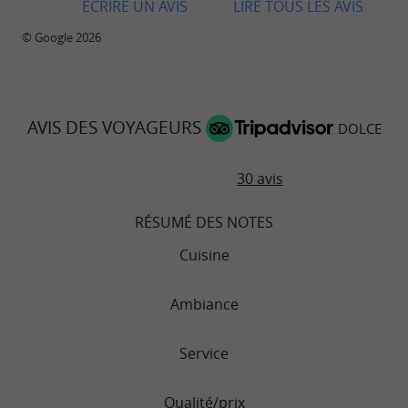
. Chaque
ECRIRE UN AVIS
LIRE TOUS LES AVIS
plats maisons gourmands et goûteux
est
en
ingrédient
soigneusement sélectionné
© Google 2026
favorisant le
et les
,
biologique
circuits courts
une manière de
respecter l’environnement
avec une
. Venez
AVIS DES VOYAGEURS
cuisine italienne responsable
DOLCE
vite vous régaler,
les plats peuvent même
30 avis
.
s’emporter
RÉSUMÉ DES NOTES
Cuisine
Ambiance
Service
Qualité/prix