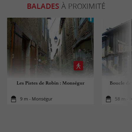
BALADES
À PROXIMITÉ
Les Pistes de Robin : Monségur
Boucle de
9 m - Monségur
58 m - 