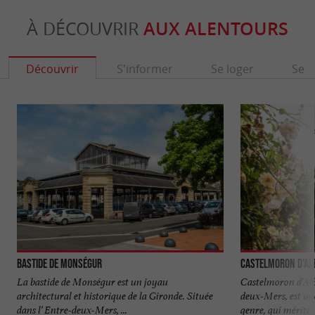
À DÉCOUVRIR
AUX ALENTOURS
Découvrir
S'informer
Se loger
Se r
Bastide de Monségur
Castelmoron d'Al
La bastide de Monségur est un joyau
Castelmoron d'Albre
architectural et historique de la Gironde. Située
deux-Mers, est u
dans l’ Entre-deux-Mers, ...
genre, qui mérite .