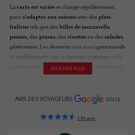
La
et change régulièrement
carte est variée
pour
avec des
s’adapter aux saisons
plats
tels que des
italiens
billes de mozzarella
, des
, des
ou des
panées
pinsas
risottos
salades
. Les
sont aussi
généreuses
desserts
gourmands
et
avec le
ou la
traditionnels
fameux tiramisu
. Une
panna cotta
belle carte de vins italiens et
AFFICHER PLUS
accompagne votre
français
savoureux repas,
dans une
sélectionnés avec soin
démarche de
. Dolce, c’est un
biodynamie
moment de
AVIS DES VOYAGEURS
DOLCE
.
douceur assuré
239 avis
Un restaurant aux produits frais pour
des recettes maison en Gironde