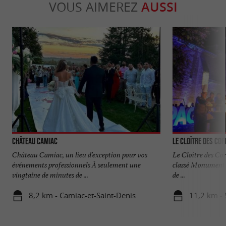
VOUS AIMEREZ
AUSSI
Château Camiac
Le Cloître des Cor
Château Camiac, un lieu d’exception pour vos
Le Cloître des Cor
événements professionnels À seulement une
classé Monument H
vingtaine de minutes de ...
de ...
8,2 km - Camiac-et-Saint-Denis
11,2 km - 