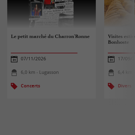
Le petit marché du Charron'Ronne
Visites esti
Bonhoste
07/11/2026
17/09/
6,0 km - Lugasson
6,4 km -
Concerts
Divers