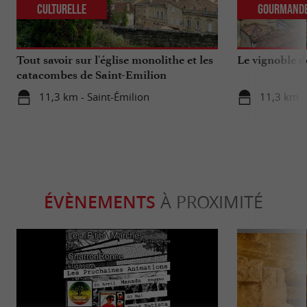
Culturelle
Gourmand
Tout savoir sur l'église monolithe et les
Le vignoble d
catacombes de Saint-Emilion
11,3 km - Saint-Émilion
11,3 km -
ÉVÈNEMENTS
À PROXIMITÉ