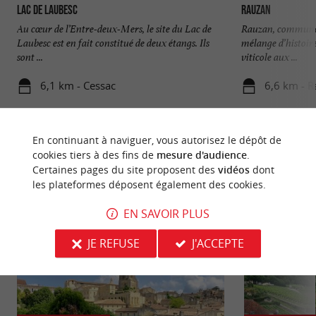
Lac de Laubesc
Rauzan
Au cœur de l’Entre-deux-Mers, le site du Lac de
Rauzan, commune s
Laubesc est en fait constitué de deux étangs. Ils
mélange d’histoire
sont ...
viticole aux ...
6,1 km - Cessac
6,6 km - 
En continuant à naviguer, vous autorisez le dépôt de
cookies tiers à des fins de
mesure d'audience
.
Certaines pages du site proposent des
vidéos
dont
les plateformes déposent également des cookies.
NOUS AVONS TESTÉ
POUR VOUS
EN SAVOIR PLUS
JE REFUSE
J'ACCEPTE