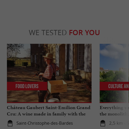
WE TESTED
FOR YOU
Food Lovers
Culture an
Château Gaubert Saint-Emilion Grand
Everything y
Cru: A wine made in family with the
the monolith
heart
catacombs of
Saint-Christophe-des-Bardes
2,5 km - S