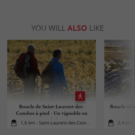
YOU WILL
ALSO
LIKE
Boucle de Saint-Laurent-des-
Boucle vélo
Combes à pied - Un vignoble en
relief
1,6 km - Saint-Laurent-des-Combes
2,4 km -