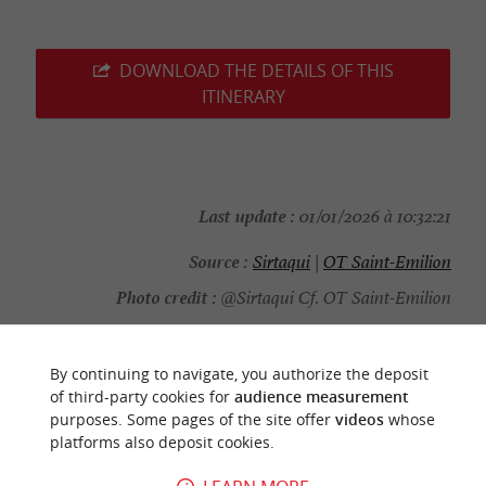
DOWNLOAD THE DETAILS OF THIS
ITINERARY
Last update :
01/01/2026 à 10:32:21
Source :
Sirtaqui
|
OT Saint-Emilion
Photo credit :
@Sirtaqui Cf. OT Saint-Emilion
By continuing to navigate, you authorize the deposit
of third-party cookies for
audience measurement
purposes. Some pages of the site offer
videos
whose
YOU WILL LIKE
ALSO
platforms also deposit cookies.