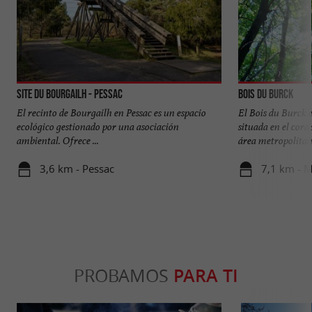
Site du Bourgailh - Pessac
Bois du Burck
El recinto de Bourgailh en Pessac es un espacio
El Bois du Burck 
ecológico gestionado por una asociación
situada en el cora
ambiental. Ofrece ...
área metropolitana
3,6 km - Pessac
7,1 km - 
PROBAMOS
PARA TI