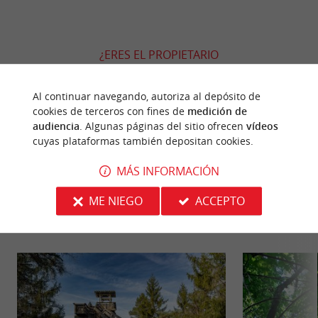
¿ERES EL PROPIETARIO
DE ESTE ESTABLECIMIENTO? TOME EL CONTROL
DE SU ARCHIVO Y MODIFÍQUELO
Al continuar navegando, autoriza al depósito de
SEGÚN SUS DESEOS...
cookies de terceros con fines de
medición de
audiencia
. Algunas páginas del sitio ofrecen
vídeos
cuyas plataformas también depositan cookies.
MÁS INFORMACIÓN
PARA DESCUBRIR
ALREDEDOR
ME NIEGO
ACCEPTO
Descubrir
Información
Alojamiento