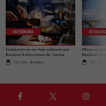
Gastronomia
Actualida
Embárcate en un viaje culinario por
Obras en el p
Burdeos: 6 direcciones de "cocina
Burdeos: Tod
internacional"
tus viajes en 
12,1 km - Burdeos
12,1 km -