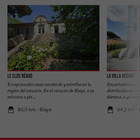
Le Clos Réaud
La Villa Océane
Excepcionales casas rurales de 4 estrellas en la
Encantadora casa 
región del estuario. En el corazón de Blaye, a 10
distribuidos en 3 n
minutos a pie ...
dársena, a 40 metro
80,0 km - Blaye
94,2 km - 