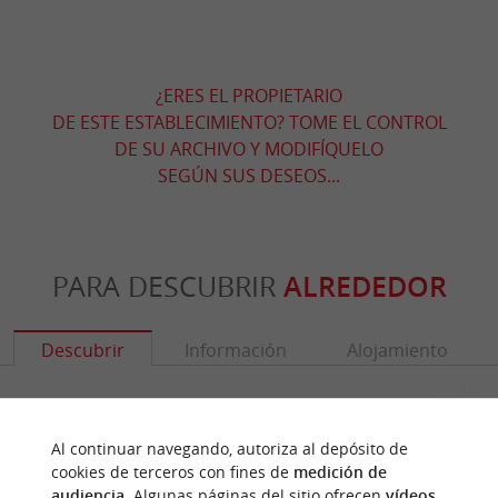
¿ERES EL PROPIETARIO
DE ESTE ESTABLECIMIENTO? TOME EL CONTROL
DE SU ARCHIVO Y MODIFÍQUELO
SEGÚN SUS DESEOS...
PARA DESCUBRIR
ALREDEDOR
Descubrir
Información
Alojamiento
Al continuar navegando, autoriza al depósito de
cookies de terceros con fines de
medición de
audiencia
. Algunas páginas del sitio ofrecen
vídeos