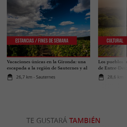
Estancias / Fines de Semana
Cultural
Vacaciones únicas en la Gironda: una
Los pueblos i
escapada a la región de Sauternes y al
de Entre-Deu
sur de la Gironda
26,7 km - Sauternes
28,6 km -
TE GUSTARÁ
TAMBIÉN