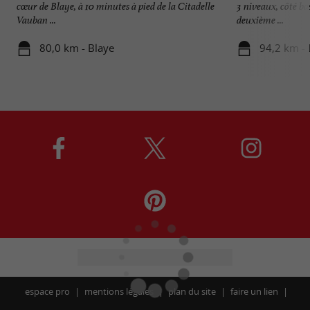
cœur de Blaye, à 10 minutes à pied de la Citadelle
3 niveaux, côté bas
Vauban ...
deuxième ...
80,0 km - Blaye
94,2 km - 
espace pro
mentions légales
plan du site
faire un lien