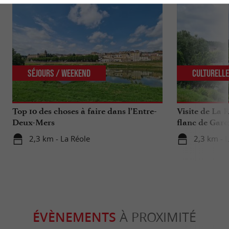
Séjours / Weekend
Culturell
Top 10 des choses à faire dans l’Entre-
Visite de La R
Deux-Mers
flanc de Garo
2,3 km - La Réole
2,3 km - 
ÉVÈNEMENTS
À PROXIMITÉ