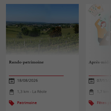
Rando-patrimoine
Après-midi 
18/08/2026
07/11/
1,3 km - La Réole
1,7 km -
Patrimoine
Fêtes p