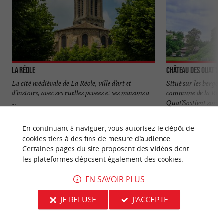
La Réole
Château des Quat'
La cité médiévale de La Réole, ville d’art et
Situé sur les berg
d’histoire, avec ses ruelles pavées et ses maisons à
commune de la Réo
...
Quat’Sostient son 
2,3 km - La Réole
2,3 km - L
En continuant à naviguer, vous autorisez le dépôt de
cookies tiers à des fins de
mesure d'audience
.
Certaines pages du site proposent des
vidéos
dont
les plateformes déposent également des cookies.
EN SAVOIR PLUS
NOUS AVONS TESTÉ
POUR VOUS
JE REFUSE
J'ACCEPTE