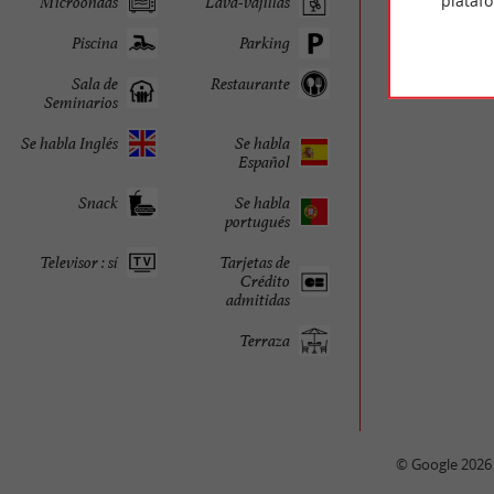
plataf
Microondas
Lava-vajillas
Piscina
Parking
Sala de
Restaurante
Seminarios
Se habla Inglés
Se habla
Español
Snack
Se habla
portugués
Televisor : sí
Tarjetas de
Crédito
admitidas
Terraza
© Google 2026