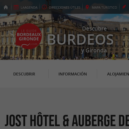
LA
AGENDA
DIRECCIONES
ÚTILES
MAPA
TURÍSTICO
Descubre
BURDEOS
y Gironda
DESCUBRIR
INFORMACIÓN
ALOJAMIE
Jost Hôtel & Auberge d