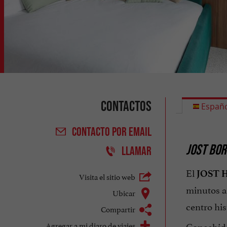
Contactos
Españo
CONTACTO
POR EMAIL
JOST BOR
LLAMAR
El
JOST H
Visita el sitio web
minutos a
Ubicar
centro his
Compartir
Agregar a mi diaro de viajes
Concebido 