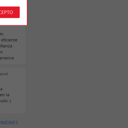
acias a
ación de
CEPTO
s únicos,
co,
am
 eficiente
nfianza
in
perience
ascal
la
 en la
ilo :)
PINIONES