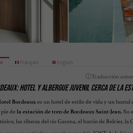
l
Français
English
DEAUX: HOTEL Y ALBERGUE JUVENIL CERCA DE LA EST
es un hotel de estilo de vida y un hosta
otel Bordeaux
 pie de
. Su 
la estación de tren de Bordeaux Saint-Jean
tórico, las riberas del río Garona, el barrio de Belcier, l
como un auténtico espacio para vivir, JOST da la bienveni