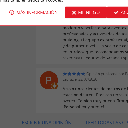
ormas también depositan cookies.
actividad de team building allí. Gr
su ubicación ideal cerca de la est
MÁS INFORMACIÓN
ME NIEGO
AC
tren de Saint-Jean y a sus espacio
el lugar es increíblemente dinámi
moderno y perfecto para eventos
profesionales y actividades de te
building. El equipo es profesional,
y de primer nivel. ¡Un socio de co
en Burdeos que recomendamos s
reservas! El equipo de Arcane Ex
Opinión publicada por P
Lacruz el 22/07/2026
A solo unos cientos de metros de 
estación de tren. Preciosa terraza
azotea. Comida muy buena. Tranqu
¡Personal muy atento!
ESCRIBIR UNA OPINIÓN
LEER TODAS LAS O