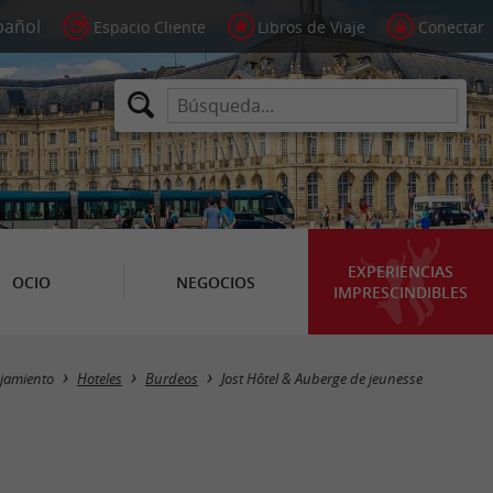
Espacio Cliente
Libros de Viaje
Conectar
EXPERIENCIAS
OCIO
NEGOCIOS
IMPRESCINDIBLES
ojamiento
Hoteles
Burdeos
Jost Hôtel & Auberge de jeunesse