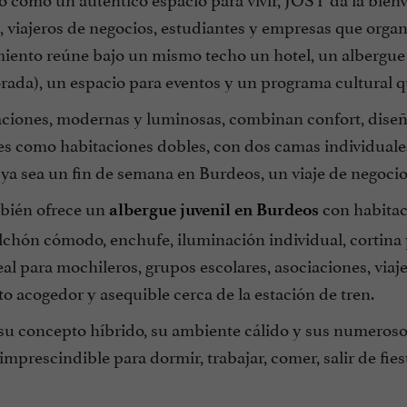
 viajeros de negocios, estudiantes y empresas que organ
iento reúne bajo un mismo techo un hotel, un albergue ju
ada), un espacio para eventos y un programa cultural qu
aciones, modernas y luminosas, combinan confort, dis
s como habitaciones dobles, con dos camas individuales,
 ya sea un fin de semana en Burdeos, un viaje de negoci
bién ofrece un
con habitac
albergue juvenil en Burdeos
chón cómodo, enchufe, iluminación individual, cortina p
al para mochileros, grupos escolares, asociaciones, viaj
o acogedor y asequible cerca de la estación de tren.
 su concepto híbrido, su ambiente cálido y sus numeros
imprescindible para dormir, trabajar, comer, salir de fie