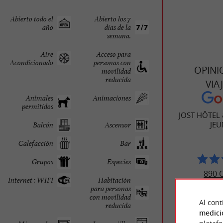
Abierto todo el
Abierto los 7
año
días de la
semana.
Aire
Acceso para
Acondicionado
personas con
OPINI
movilidad
reducida
VIA
Animales
Animaciones
permitidos
JOST HÔTEL
JEU
Balcón
Ascensor
Calefacción
Bar
Grupos
Especies
890 
Internet : WIFI
Habitación
para personas
con movilidad
Al cont
reducida
medici