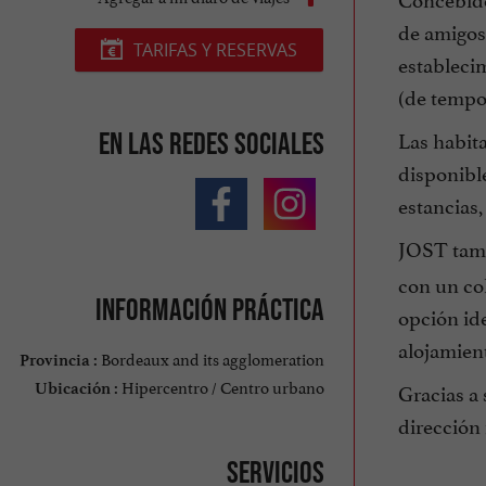
de amigos,
TARIFAS Y RESERVAS
establecim
(de tempor
Las habit
En las redes sociales
disponible
estancias,
JOST tam
con un col
Información práctica
opción ide
alojamient
Bordeaux and its agglomeration
Provincia :
Hipercentro / Centro urbano
Gracias a
Ubicación :
dirección 
Servicios