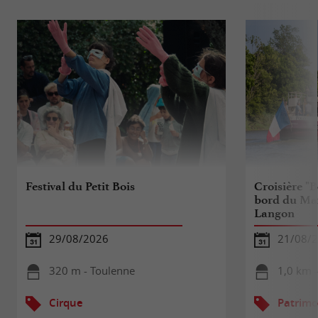
Festival du Petit Bois
Croisière "
bord du Mar
Langon
29/08/2026
21/08/
320 m - Toulenne
1,0 km 
Cirque
Patrimo