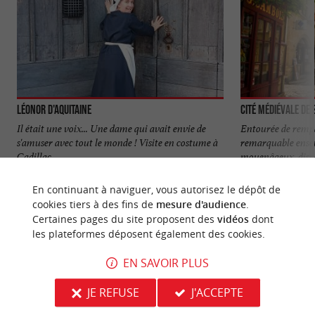
Léonor d'Aquitaine
Cité médiévale de
Il était une voix... Une dame qui avait envie de
Entourée de rempa
s'amuser avec tout le monde ! Visite en costume à
remarquable ense
Cadillac, ...
moyenâgeux, dispo
2,3 km - Cadillac
2,6 km - S
En continuant à naviguer, vous autorisez le dépôt de
cookies tiers à des fins de
mesure d'audience
.
Certaines pages du site proposent des
vidéos
dont
les plateformes déposent également des cookies.
EN SAVOIR PLUS
NOUS AVONS TESTÉ
POUR VOUS
JE REFUSE
J'ACCEPTE