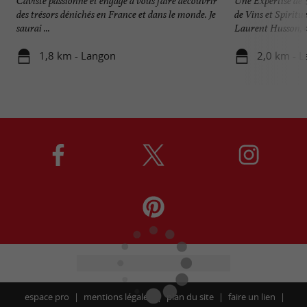
Caviste passionné et engagé à vous faire découvrir
Une Expertise de 
des trésors dénichés en France et dans le monde. Je
de Vins et Spiritu
saurai ...
Laurent Husson, di
1,8 km - Langon
2,0 km - 
espace pro
mentions légales
plan du site
faire un lien